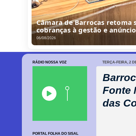
/
0
8
/
2
0
2
6
RÁDIO NOSSA VOZ
TERÇA-FEIRA, 2 D
Barroc
Fonte 
das Co
PORTAL FOLHA DO SISAL