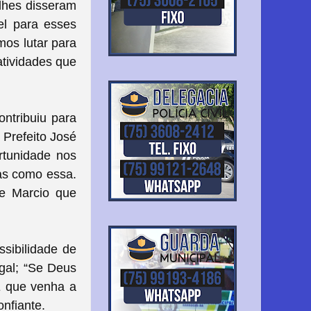
lhes disseram
el para esses
mos lutar para
atividades que
ntribuiu para
 Prefeito José
ortunidade nos
sas como essa.
 e Marcio que
sibilidade de
ugal; “Se Deus
E que venha a
nfiante.