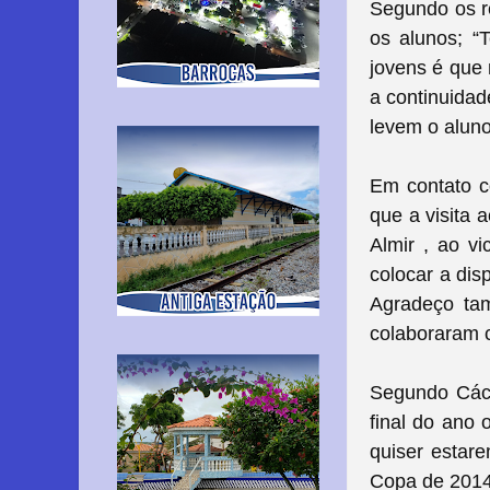
Segundo os r
os alunos; “
jovens é que 
a continuidad
levem o alun
Em contato c
que a visita 
Almir , ao vi
colocar a dis
Agradeço tam
colaboraram 
Segundo Cáci
final do ano 
quiser estar
Copa de 2014