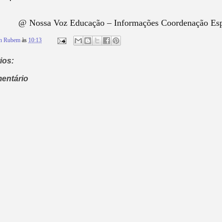
@ Nossa Voz Educação – Informações Coordenação Esp
on Rubem
às
10:13
ios:
entário