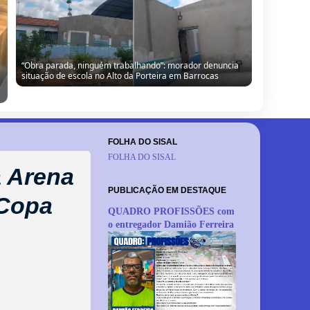
Câmara de Barrocas retoma sessões com retorno de
vereador, cobranças à gestão e anúncio de modernização
FOLHA DO SISAL
FOLHA DO SISAL
a Arena
PUBLICAÇÃO EM DESTAQUE
 Copa
QUADRO PROFISSÕES com
o entregador Damião Ferreira