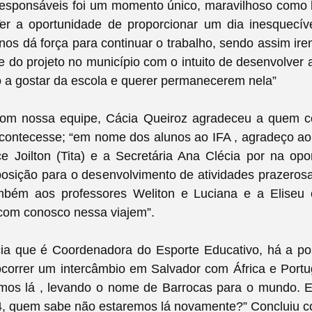
esponsáveis foi um momento único, maravilhoso como 
Ter a oportunidade de proporcionar um dia inesquecív
nos dá força para continuar o trabalho, sendo assim ire
e do projeto no município com o intuito de desenvolver 
o a gostar da escola e querer permanecerem nela”
om nossa equipe, Cácia Queiroz agradeceu a quem co
acontecesse; “em nome dos alunos ao IFA , agradeço ao
ce Joilton (Tita) e a Secretária Ana Clécia por na op
posição para o desenvolvimento de atividades prazero
bém aos professores Weliton e Luciana e a Eliseu
com conosco nessa viajem”.
a que é Coordenadora do Esporte Educativo, há a pos
ocorrer um intercâmbio em Salvador com África e Port
emos lá , levando o nome de Barrocas para o mundo. 
, quem sabe não estaremos lá novamente?” Concluiu co