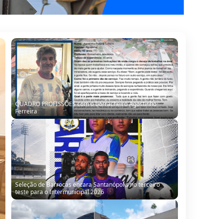
Seleção de Barrocas encara Santanópolis no terceiro
teste para o Intermunicipal 2026
“Obra parada, ninguém trabalhando”: morador denuncia
situação de escola no Alto da Porteira em Barrocas