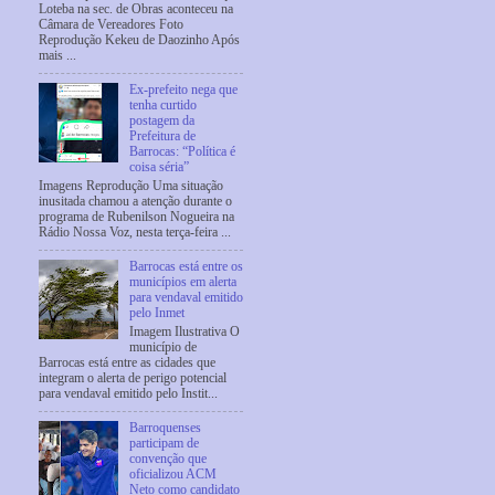
Loteba na sec. de Obras aconteceu na
Câmara de Vereadores Foto
Reprodução Kekeu de Daozinho Após
mais ...
Ex-prefeito nega que
tenha curtido
postagem da
Prefeitura de
Barrocas: “Política é
coisa séria”
Imagens Reprodução Uma situação
inusitada chamou a atenção durante o
programa de Rubenilson Nogueira na
Rádio Nossa Voz, nesta terça-feira ...
Barrocas está entre os
municípios em alerta
para vendaval emitido
pelo Inmet
Imagem Ilustrativa O
município de
Barrocas está entre as cidades que
integram o alerta de perigo potencial
para vendaval emitido pelo Instit...
Barroquenses
participam de
convenção que
oficializou ACM
Neto como candidato