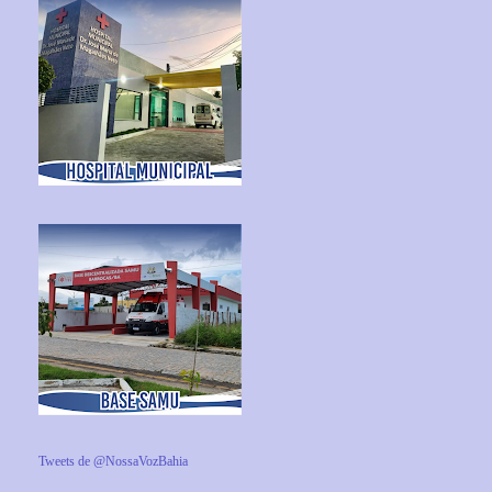
Tweets de @NossaVozBahia