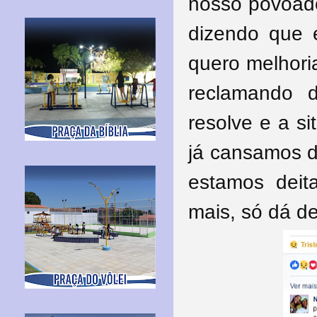
nosso povoado
dizendo que 
quero melhori
reclamando 
resolve e a s
já cansamos d
estamos deit
mais, só dá d