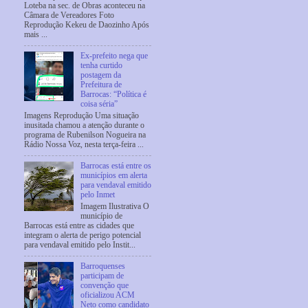
Loteba na sec. de Obras aconteceu na
Câmara de Vereadores Foto
Reprodução Kekeu de Daozinho Após
mais ...
Ex-prefeito nega que
tenha curtido
postagem da
Prefeitura de
Barrocas: “Política é
coisa séria”
Imagens Reprodução Uma situação
inusitada chamou a atenção durante o
programa de Rubenilson Nogueira na
Rádio Nossa Voz, nesta terça-feira ...
Barrocas está entre os
municípios em alerta
para vendaval emitido
pelo Inmet
Imagem Ilustrativa O
município de
Barrocas está entre as cidades que
integram o alerta de perigo potencial
para vendaval emitido pelo Instit...
Barroquenses
participam de
convenção que
oficializou ACM
Neto como candidato