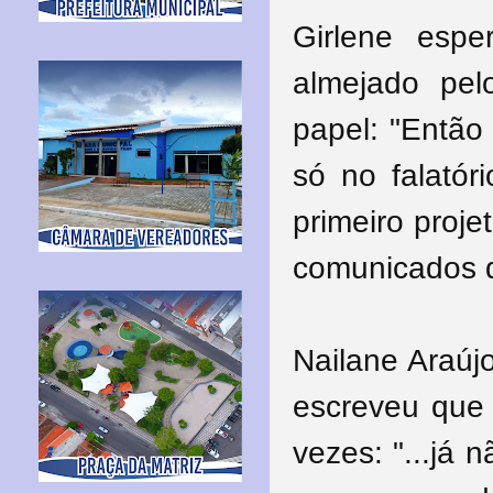
Girlene esp
almejado pe
papel: "Então
só no falatóri
primeiro proje
comunicados 
Nailane Araújo
escreveu que o
vezes: "...já