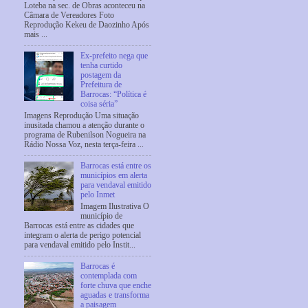
Loteba na sec. de Obras aconteceu na
Câmara de Vereadores Foto
Reprodução Kekeu de Daozinho Após
mais ...
Ex-prefeito nega que
tenha curtido
postagem da
Prefeitura de
Barrocas: “Política é
coisa séria”
Imagens Reprodução Uma situação
inusitada chamou a atenção durante o
programa de Rubenilson Nogueira na
Rádio Nossa Voz, nesta terça-feira ...
Barrocas está entre os
municípios em alerta
para vendaval emitido
pelo Inmet
Imagem Ilustrativa O
município de
Barrocas está entre as cidades que
integram o alerta de perigo potencial
para vendaval emitido pelo Instit...
Barrocas é
contemplada com
forte chuva que enche
aguadas e transforma
a paisagem