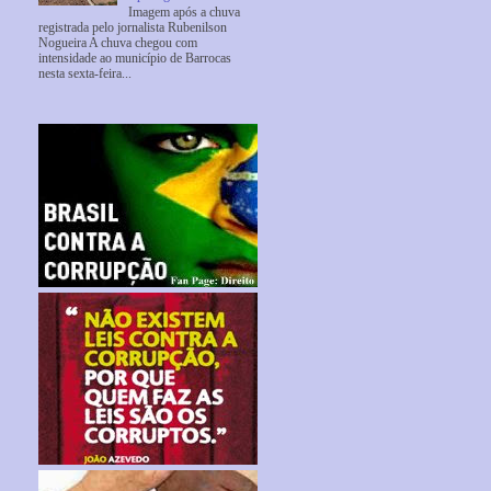
Imagem após a chuva
registrada pelo jornalista Rubenilson
Nogueira A chuva chegou com
intensidade ao município de Barrocas
nesta sexta-feira...