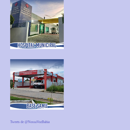
Tweets de @NossaVozBahia