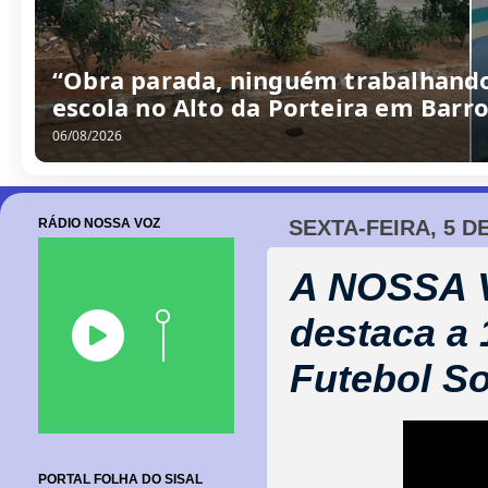
/
0
8
/
2
0
2
6
RÁDIO NOSSA VOZ
SEXTA-FEIRA, 5 D
A NOSSA 
destaca a 
Futebol So
PORTAL FOLHA DO SISAL