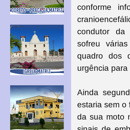
conforme in
cranioencefál
condutor da o
sofreu vária
quadro dos d
urgência para
Ainda segund
estaria sem o 
da sua moto n
sinais de em