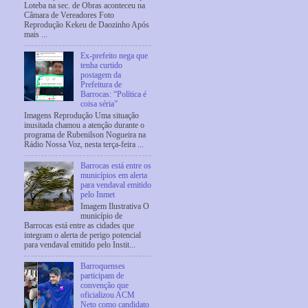
Loteba na sec. de Obras aconteceu na
Câmara de Vereadores Foto
Reprodução Kekeu de Daozinho Após
mais ...
Ex-prefeito nega que
tenha curtido
postagem da
Prefeitura de
Barrocas: “Política é
coisa séria”
Imagens Reprodução Uma situação
inusitada chamou a atenção durante o
programa de Rubenilson Nogueira na
Rádio Nossa Voz, nesta terça-feira ...
Barrocas está entre os
municípios em alerta
para vendaval emitido
pelo Inmet
Imagem Ilustrativa O
município de
Barrocas está entre as cidades que
integram o alerta de perigo potencial
para vendaval emitido pelo Instit...
Barroquenses
participam de
convenção que
oficializou ACM
Neto como candidato