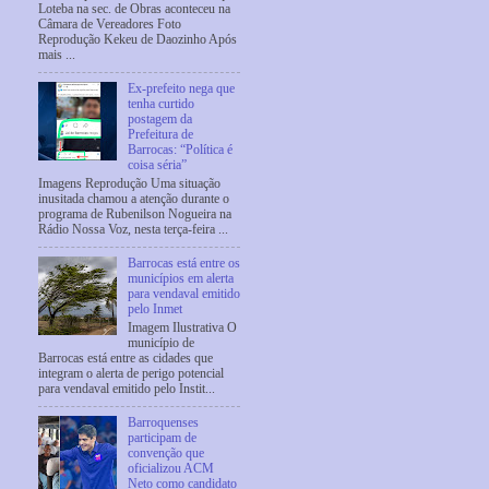
Loteba na sec. de Obras aconteceu na
Câmara de Vereadores Foto
Reprodução Kekeu de Daozinho Após
mais ...
Ex-prefeito nega que
tenha curtido
postagem da
Prefeitura de
Barrocas: “Política é
coisa séria”
Imagens Reprodução Uma situação
inusitada chamou a atenção durante o
programa de Rubenilson Nogueira na
Rádio Nossa Voz, nesta terça-feira ...
Barrocas está entre os
municípios em alerta
para vendaval emitido
pelo Inmet
Imagem Ilustrativa O
município de
Barrocas está entre as cidades que
integram o alerta de perigo potencial
para vendaval emitido pelo Instit...
Barroquenses
participam de
convenção que
oficializou ACM
Neto como candidato