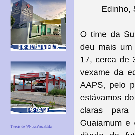
Edinho, 
O time da Su
deu mais um
17, cerca de 
vexame da equ
AAPS, pelo pl
estávamos dom
claras para
Guaiamum e d
Tweets de @NossaVozBahia