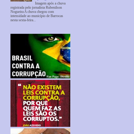
Imagem após a chuva
registrada pelo jornalista Rubenilson
Nogueira A chuva chegou com
intensidade ao município de Barrocas
nesta sexta-feira...