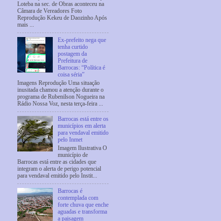
Loteba na sec. de Obras aconteceu na
Câmara de Vereadores Foto
Reprodução Kekeu de Daozinho Após
mais ...
Ex-prefeito nega que
tenha curtido
postagem da
Prefeitura de
Barrocas: “Política é
coisa séria”
Imagens Reprodução Uma situação
inusitada chamou a atenção durante o
programa de Rubenilson Nogueira na
Rádio Nossa Voz, nesta terça-feira ...
Barrocas está entre os
municípios em alerta
para vendaval emitido
pelo Inmet
Imagem Ilustrativa O
município de
Barrocas está entre as cidades que
integram o alerta de perigo potencial
para vendaval emitido pelo Instit...
Barrocas é
contemplada com
forte chuva que enche
aguadas e transforma
a paisagem