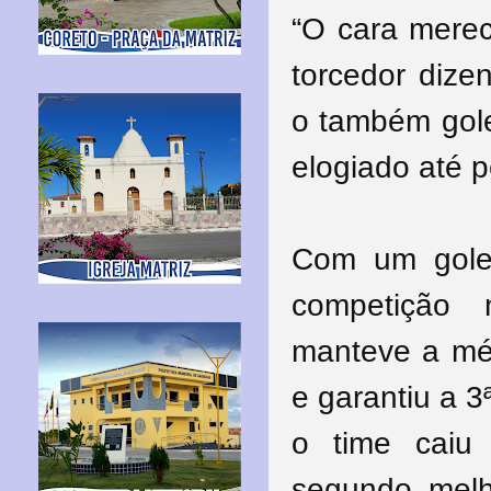
“O cara merec
torcedor dize
o também gole
elogiado até 
Com um goleir
competição 
manteve a méd
e garantiu a 3
o time caiu
segundo melh