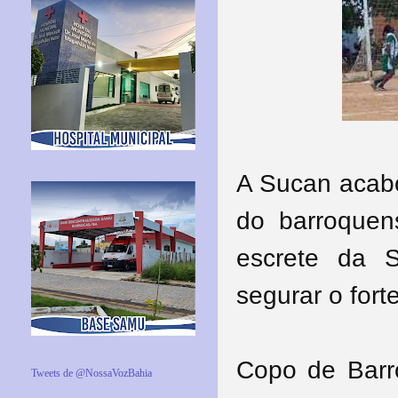
A Sucan acabo
do barroquen
escrete da S
segurar o fort
Copo de Barr
Tweets de @NossaVozBahia