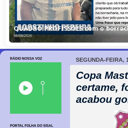
/
0
8
/
2
0
2
6
RÁDIO NOSSA VOZ
SEGUNDA-FEIRA, 
Copa Mast
certame, f
acabou go
PORTAL FOLHA DO SISAL