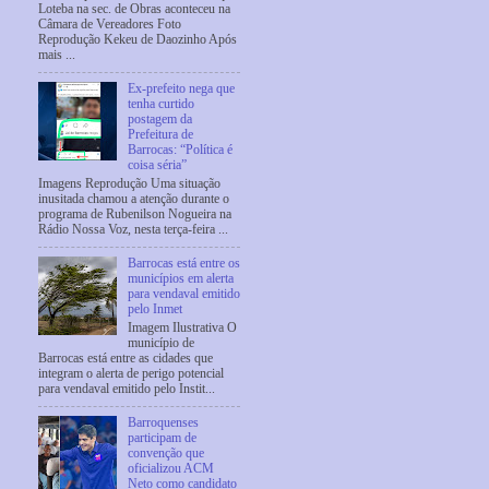
Loteba na sec. de Obras aconteceu na
Câmara de Vereadores Foto
Reprodução Kekeu de Daozinho Após
mais ...
Ex-prefeito nega que
tenha curtido
postagem da
Prefeitura de
Barrocas: “Política é
coisa séria”
Imagens Reprodução Uma situação
inusitada chamou a atenção durante o
programa de Rubenilson Nogueira na
Rádio Nossa Voz, nesta terça-feira ...
Barrocas está entre os
municípios em alerta
para vendaval emitido
pelo Inmet
Imagem Ilustrativa O
município de
Barrocas está entre as cidades que
integram o alerta de perigo potencial
para vendaval emitido pelo Instit...
Barroquenses
participam de
convenção que
oficializou ACM
Neto como candidato