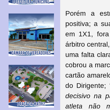
Porém a est
positiva; a s
em 1X1, for
árbitro centra
uma falta cla
cobrou a marc
cartão amarelo
do Dirigente; 
decisivo na p
atleta não 