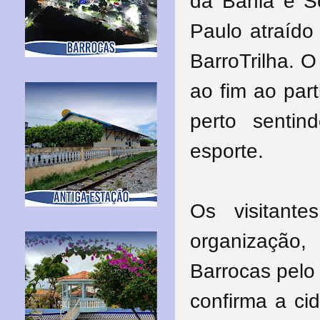
da Bahia e Se
Paulo atraído
BarroTrilha. O
ao fim ao par
perto senti
esporte.
Os visitante
organização
Barrocas pelo 
confirma a ci