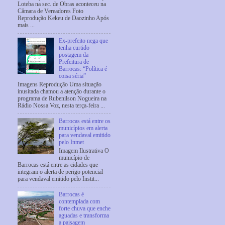
Loteba na sec. de Obras aconteceu na
Câmara de Vereadores Foto
Reprodução Kekeu de Daozinho Após
mais ...
Ex-prefeito nega que
tenha curtido
postagem da
Prefeitura de
Barrocas: “Política é
coisa séria”
Imagens Reprodução Uma situação
inusitada chamou a atenção durante o
programa de Rubenilson Nogueira na
Rádio Nossa Voz, nesta terça-feira ...
Barrocas está entre os
municípios em alerta
para vendaval emitido
pelo Inmet
Imagem Ilustrativa O
município de
Barrocas está entre as cidades que
integram o alerta de perigo potencial
para vendaval emitido pelo Instit...
Barrocas é
contemplada com
forte chuva que enche
aguadas e transforma
a paisagem