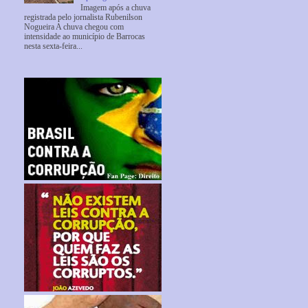
Imagem após a chuva
registrada pelo jornalista Rubenilson
Nogueira A chuva chegou com
intensidade ao município de Barrocas
nesta sexta-feira...