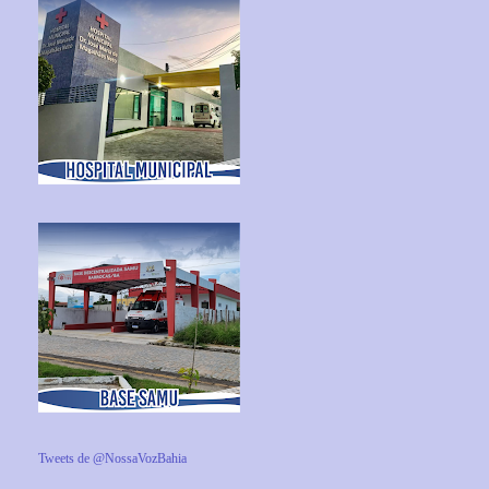
Tweets de @NossaVozBahia