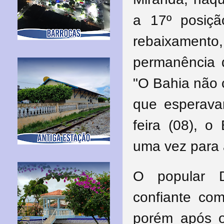
a 17º posiçã
rebaixamento,
permanência d
"O Bahia não c
que esperavam
feira (08), 
uma vez para 
O popular 
confiante co
porém após o