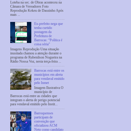
Loteba na sec. de Obras aconteceu na
Câmara de Vereadores Foto
Reprodução Kekeu de Daozinho Após
mais ...
Ex-prefeito nega que
tenha curtido
postagem da
Prefeitura de
Barrocas: “Política é
coisa séria”
Imagens Reprodução Uma situação
inusitada chamou a atenção durante o
programa de Rubenilson Nogueira na
Rádio Nossa Voz, nesta terça-feira ...
Barrocas está entre os
municípios em alerta
para vendaval emitido
pelo Inmet
Imagem Ilustrativa O
município de
Barrocas está entre as cidades que
integram o alerta de perigo potencial
para vendaval emitido pelo Instit...
Barroquenses
participam de
convenção que
oficializou ACM
Neto como candidato