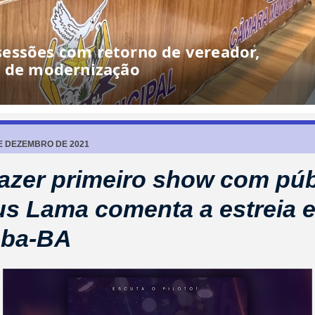
essões com retorno de vereador,
o de modernização
DE DEZEMBRO DE 2021
azer primeiro show com púb
s Lama comenta a estreia 
aba-BA