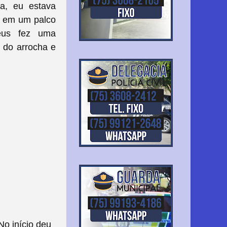
sa, eu estava
ia em um palco
eus fez uma
 do arrocha e
No início deu