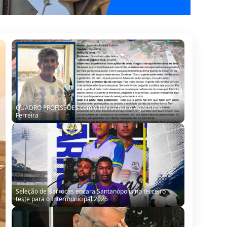
QUADRO PROFISSÕES com o borracheiro Agostinho
Ferreira
Seleção de Barrocas encara Santanópolis no terceiro
teste para o Intermunicipal 2026