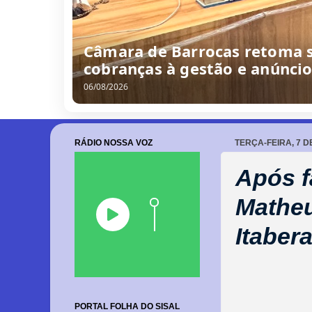
Câmara de Barrocas retoma s
cobranças à gestão e anúnci
06/08/2026
RÁDIO NOSSA VOZ
TERÇA-FEIRA, 7 
Após f
Matheu
Itaber
PORTAL FOLHA DO SISAL