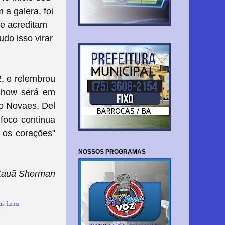
 a galera, foi
ue acreditam
udo isso virar
, e relembrou
 show será em
o Novaes, Del
foco continua
 os corações"
NOSSOS PROGRAMAS
Kauã Sherman
us Lama