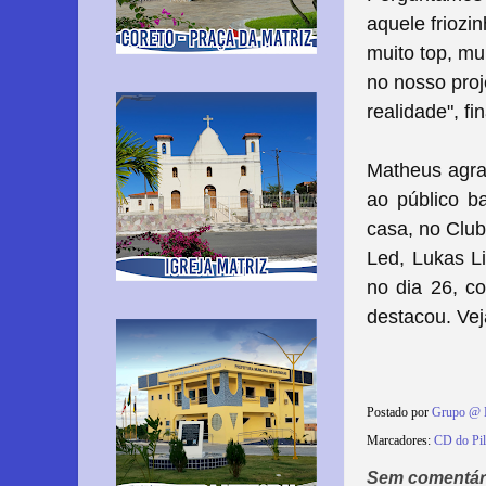
aquele friozin
muito top, m
no nosso proj
realidade", fin
Matheus agra
ao público b
casa, no Clu
Led,
Lukas L
no dia 26, c
destacou. Vej
Postado por
Grupo @ 
Marcadores:
CD do Pi
Sem comentár