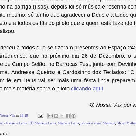
ho na barriga (risos), depois foi só música e resenha com
uito mesmo, só tenho que agradecer a Deus e a todos q
eto e a todos os fãs do piloto que é quem está fazendo t
alizou.
deceu à todos que se fizeram presentes ao Espaço 242
arroquense, que no próximo dia 26 de Dezembro, o
be de Campo Selão, no Barrocas Fest, junto com Devinh
ima,
Andressa Queiroz e Cardosinho dos Teclados: "O
om fé em Deus vai ser mais uma festa linda preparem
a mais matéria sobre o piloto
clicando aqui
.
@ Nossa Voz por 
Nossa Voz
às
14:18
loto Matheus Lama
,
CD Matheus Lama
,
Matheus Lama
,
primeiro show Matheus
,
Show Mathe
ios: