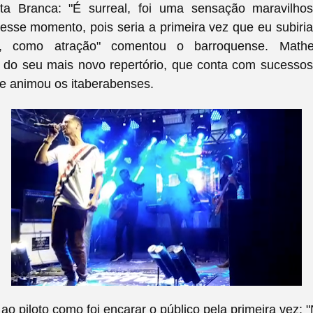
ta Branca: "
É surreal, foi uma sensação maravilho
esse momento, pois seria a primeira vez que eu subir
r, como atração" comentou o barroquense. Math
 do seu mais novo repertório, que conta com sucessos
 e animou os itaberabenses.
o piloto como foi encarar o público pela primeira vez: "