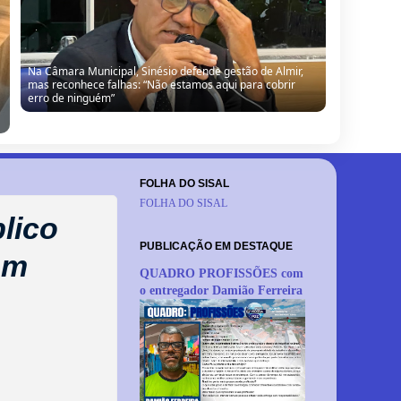
Na Câmara Municipal, Sinésio defende gestão de Almir,
mas reconhece falhas: “Não estamos aqui para cobrir
erro de ninguém”
FOLHA DO SISAL
FOLHA DO SISAL
lico
PUBLICAÇÃO EM DESTAQUE
em
QUADRO PROFISSÕES com
o entregador Damião Ferreira