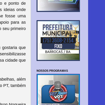
to e ponto de
as ideias onde
se fosse uma
apoio para as
o seu primeiro
u gostaria que
sensibilizasse
ssa cidade que
NOSSOS PROGRAMAS
abelhas, além
 do PT, também
lson Nogueira