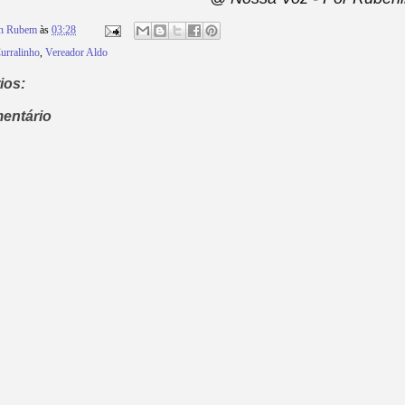
on Rubem
às
03:28
urralinho
,
Vereador Aldo
ios:
entário