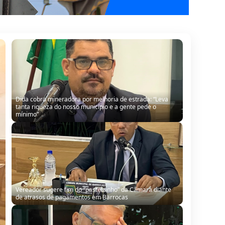
Dida cobra mineradora por melhoria de estrada: “Leva
tanta riqueza do nosso município e a gente pede o
mínimo”
Vereador sugere fim do “pastelzinho” da Câmara diante
de atrasos de pagamentos em Barrocas