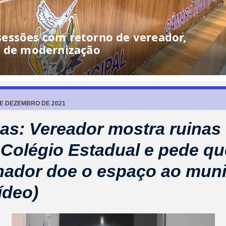
essões com retorno de vereador,
o de modernização
DE DEZEMBRO DE 2021
as: Vereador mostra ruinas
 Colégio Estadual e pede qu
ador doe o espaço ao muni
ídeo)