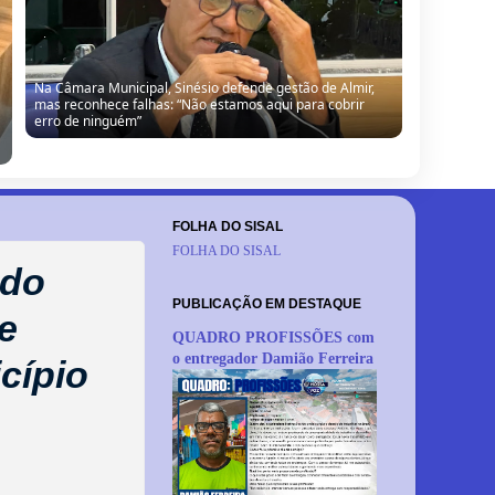
Na Câmara Municipal, Sinésio defende gestão de Almir,
mas reconhece falhas: “Não estamos aqui para cobrir
erro de ninguém”
FOLHA DO SISAL
FOLHA DO SISAL
 do
PUBLICAÇÃO EM DESTAQUE
e
QUADRO PROFISSÕES com
o entregador Damião Ferreira
cípio