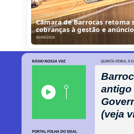
Câmara de Barrocas retoma s
cobranças à gestão e anúnci
06/08/2026
RÁDIO NOSSA VOZ
QUINTA-FEIRA, 9 
Barroc
antigo
Govern
(veja v
PORTAL FOLHA DO SISAL