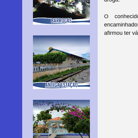
O conhecid
encaminhados
afirmou ter v