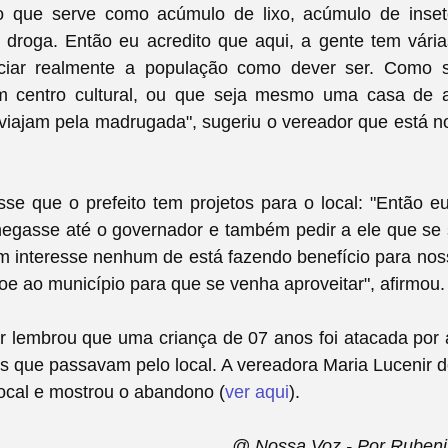
o que serve como acúmulo de lixo, acúmulo de inse
e droga. Então eu acredito que aqui, a gente tem vári
iciar realmente a população como dever ser. Como 
um centro cultural, ou que seja mesmo uma casa de 
iajam pela madrugada", sugeriu o vereador que está n
se que o prefeito tem projetos para o local: "Então e
egasse até o governador e também pedir a ele que se 
m interesse nenhum de está fazendo benefício para no
e ao município para que se venha aproveitar", afirmou.
r lembrou que uma criança de 07 anos foi atacada por 
s que passavam pelo local. A vereadora Maria Lucenir
local e mostrou o abandono (
ver aqui
).
@ Nossa Voz - Por Rubeni