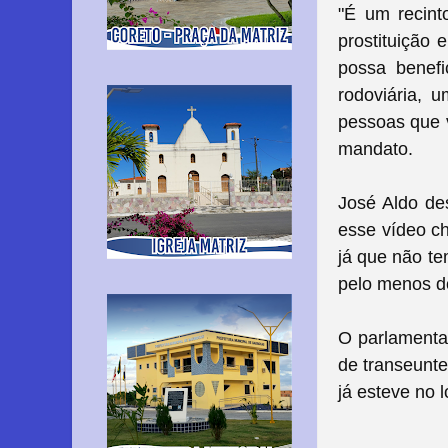
"É um recint
prostituição 
possa benef
rodoviária, 
pessoas que v
mandato.
José Aldo des
esse vídeo ch
já que não te
pelo menos do
O parlamenta
de transeunte
já esteve no 