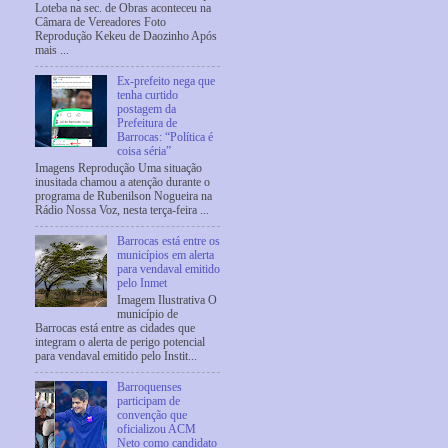
Loteba na sec. de Obras aconteceu na
Câmara de Vereadores Foto
Reprodução Kekeu de Daozinho Após
mais ...
Ex-prefeito nega que
tenha curtido
postagem da
Prefeitura de
Barrocas: “Política é
coisa séria”
Imagens Reprodução Uma situação
inusitada chamou a atenção durante o
programa de Rubenilson Nogueira na
Rádio Nossa Voz, nesta terça-feira ...
Barrocas está entre os
municípios em alerta
para vendaval emitido
pelo Inmet
Imagem Ilustrativa O
município de
Barrocas está entre as cidades que
integram o alerta de perigo potencial
para vendaval emitido pelo Instit...
Barroquenses
participam de
convenção que
oficializou ACM
Neto como candidato