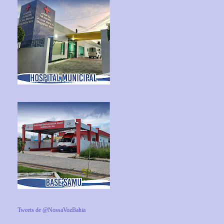
Tweets de @NossaVozBahia