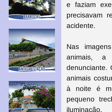
e faziam exer
precisavam re
acidente.
Nas imagens
animais, a 
denunciante. 
animais costu
à noite é mui
pequeno tre
iluminação.