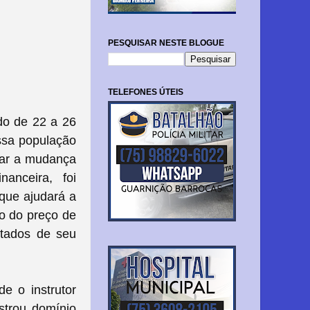
PESQUISAR NESTE BLOGUE
TELEFONES ÚTEIS
do de 22 a 26
ossa população
ular a mudança
anceira, foi
 que ajudará a
ão do preço de
ltados de seu
e o instrutor
strou domínio