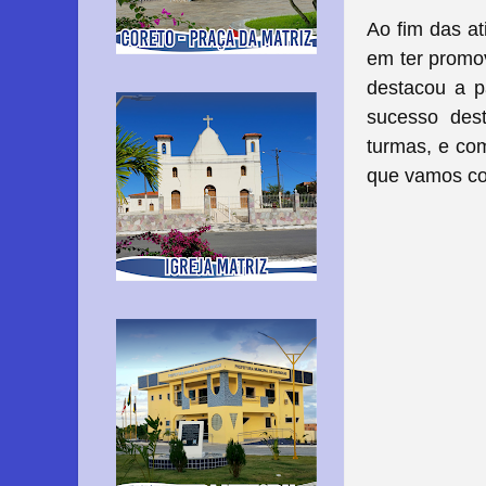
Ao fim das at
em ter promo
destacou a p
sucesso des
turmas, e co
que vamos co