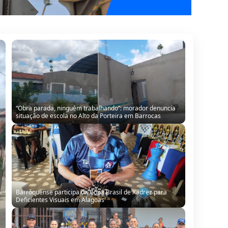
“Obra parada, ninguém trabalhando”: morador denuncia
situação de escola no Alto da Porteira em Barrocas
Barroquense participa da Copa Brasil de Xadrez para
Deficientes Visuais em Alagoas