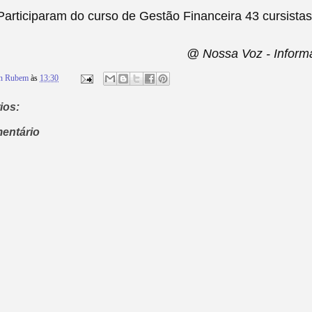
Participaram do curso de
Gestão Financeira 43
cursistas
@ Nossa Voz - Infor
on Rubem
às
13:30
ios:
entário