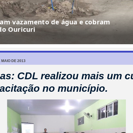
iam vazamento de água e cobram
do Ouricuri
E MAIO DE 2013
as: CDL realizou mais um c
acitação no município.