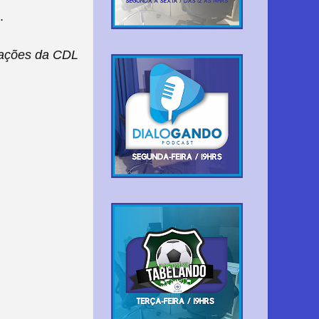
.
mações da CDL