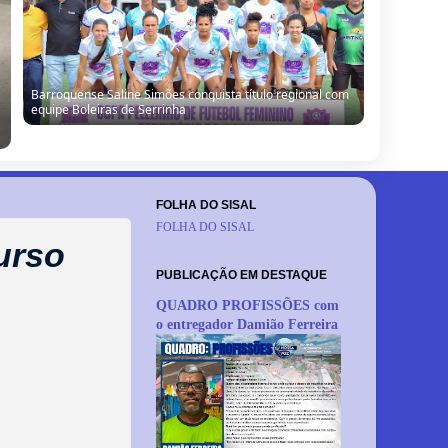
Barroquense Saline Simões conquista título regional com
equipe Boleiras de Serrinha
FOLHA DO SISAL
FOLHA DO SISAL
urso
PUBLICAÇÃO EM DESTAQUE
QUADRO PROFISSÕES com
o entregador Damião Ferreira