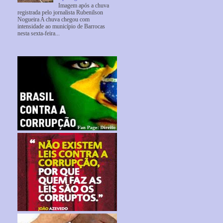
Imagem após a chuva
registrada pelo jornalista Rubenilson
Nogueira A chuva chegou com
intensidade ao município de Barrocas
nesta sexta-feira...