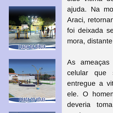
ajuda. Na mo
Araci, retorna
foi deixada s
mora, distant
As ameaças 
celular que 
entregue a vi
ele. O homem
deveria tom