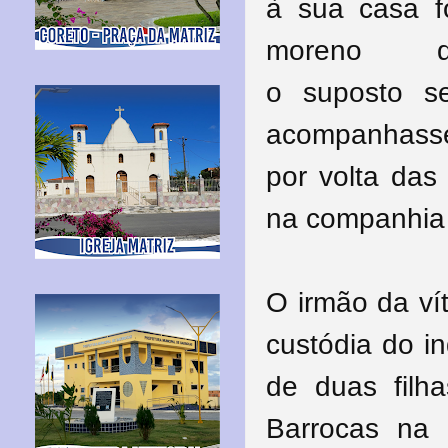
à sua casa f
moreno 
o suposto s
acompanhasse 
por volta das
na companhia
O irmão da ví
custódia do i
de duas filh
Barrocas na 