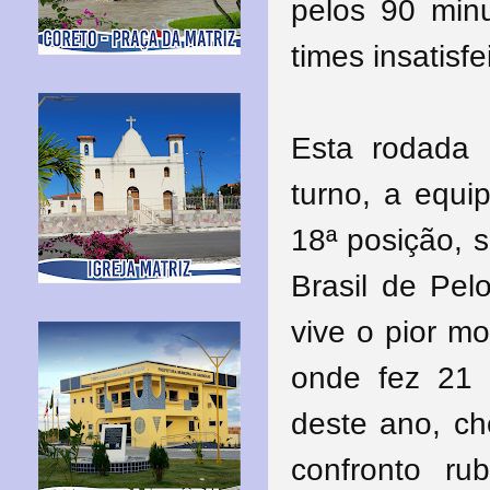
pelos 90 minu
times insatisfe
Esta rodada 
turno, a equ
18ª posição, 
Brasil de Pel
vive o pior m
onde fez 21 
deste ano, c
confronto ru