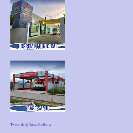
Tweets de @NossaVozBahia