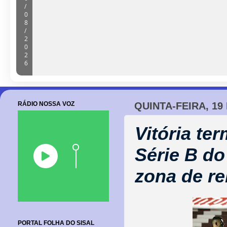
Câmara de Barrocas retoma sessões
cobranças à gestão e anúncio de m
06/08/2026
RÁDIO NOSSA VOZ
QUINTA-FEIRA, 19
Vitória te
Série B do
zona de r
PORTAL FOLHA DO SISAL