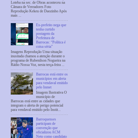
Loteba na sec. de Obras aconteceu na
Câmara de Vereadores Foto
Reprodução Kekeu de Daozinho Após
mais ...
Ex-prefeito nega que
tenha curtido
postagem da
Prefeitura de
Barrocas: “Política é
coisa séria”
Imagens Reprodução Uma situação
inusitada chamou a atenção durante o
programa de Rubenilson Nogueira na
Rádio Nossa Voz, nesta terça-feira ...
Barrocas está entre os
municípios em alerta
para vendaval emitido
pelo Inmet
Imagem Ilustrativa O
município de
Barrocas está entre as cidades que
integram o alerta de perigo potencial
para vendaval emitido pelo Instit...
Barroquenses
participam de
convenção que
oficializou ACM
Neto como candidato