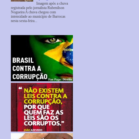
Imagem após a chuva
registrada pelo jornalista Rubenilson
Nogueira A chuva chegou com
intensidade ao município de Barrocas
nesta sexta-feira...