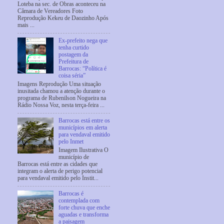
Loteba na sec. de Obras aconteceu na
Câmara de Vereadores Foto
Reprodução Kekeu de Daozinho Após
mais ...
Ex-prefeito nega que
tenha curtido
postagem da
Prefeitura de
Barrocas: “Política é
coisa séria”
Imagens Reprodução Uma situação
inusitada chamou a atenção durante o
programa de Rubenilson Nogueira na
Rádio Nossa Voz, nesta terça-feira ...
Barrocas está entre os
municípios em alerta
para vendaval emitido
pelo Inmet
Imagem Ilustrativa O
município de
Barrocas está entre as cidades que
integram o alerta de perigo potencial
para vendaval emitido pelo Instit...
Barrocas é
contemplada com
forte chuva que enche
aguadas e transforma
a paisagem