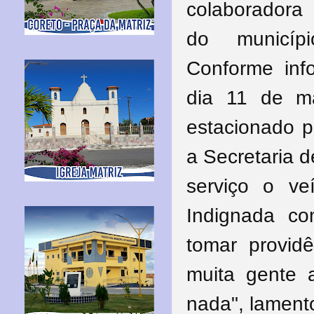
colaboradora
do municíp
Conforme inf
dia 11 de ma
estacionado 
a Secretaria 
serviço o ve
Indignada co
tomar provid
muita gente a
nada", lamento