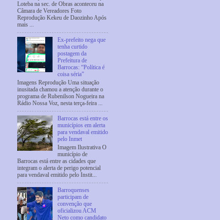
Loteba na sec. de Obras aconteceu na
Câmara de Vereadores Foto
Reprodução Kekeu de Daozinho Após
mais ...
Ex-prefeito nega que
tenha curtido
postagem da
Prefeitura de
Barrocas: “Política é
coisa séria”
Imagens Reprodução Uma situação
inusitada chamou a atenção durante o
programa de Rubenilson Nogueira na
Rádio Nossa Voz, nesta terça-feira ...
Barrocas está entre os
municípios em alerta
para vendaval emitido
pelo Inmet
Imagem Ilustrativa O
município de
Barrocas está entre as cidades que
integram o alerta de perigo potencial
para vendaval emitido pelo Instit...
Barroquenses
participam de
convenção que
oficializou ACM
Neto como candidato