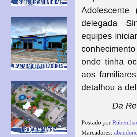
Adolescente (
delegada Si
equipes inici
conhecimento
onde tinha oc
aos familiare
detalhou a de
Da Re
Postado por
Rubenils
Marcadores:
abandon