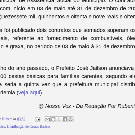
nicipal de Assistência Social do Município. O contrat
com início em 03 de maio até 31 de dezembro de 20
Dezessete mil, quinhentos e oitenta e nove reais e oite
 foi publicado dois contratos que somados superam o
ais, referente ao fornecimento de combustíveis, óleo 
reio e graxa, no período de 03 de maio à 31 de dezembr
ho do ano passado, o Prefeito José Jailson anunciava 
00 cestas básicas para famílias carentes, segundo el
 seria a quinta vez que a prefeitura municipal distri
ndemia (
veja aqui
).
@ Nossa Voz - Da Redação Por Rubeni
on Rubem
às
03:52
sica
,
Distribuição de Cestas Básicas