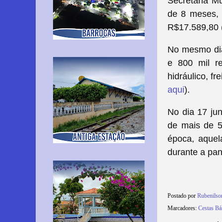
Secretaria Mu
de 8 meses, 
R$17.589,80 (
No mesmo dia
e 800 mil re
hidráulico, f
aqui
).
No dia 17 jun
de mais de 5
época, aquela
durante a pa
Postado por
Rubenils
Marcadores:
Cestas Bá