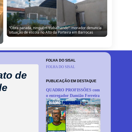
“Obra parada, ninguém trabalhando”: morador denuncia
situação de escola no Alto da Porteira em Barrocas
FOLHA DO SISAL
FOLHA DO SISAL
ato de
PUBLICAÇÃO EM DESTAQUE
de
QUADRO PROFISSÕES com
o entregador Damião Ferreira