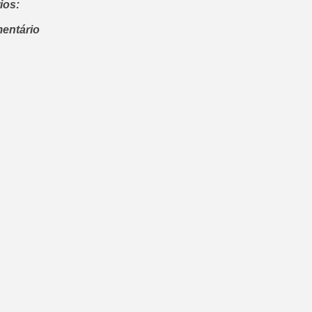
ios:
entário