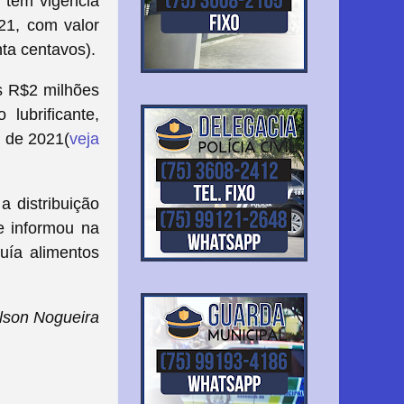
o tem vigência
21, com valor
nta centavos).
s R$2 milhões
lubrificante,
o de 2021(
veja
a distribuição
e informou na
buía alimentos
lson Nogueira