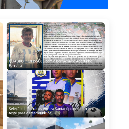
QUADRO PROFISSÕES com o borracheiro Agostinho
Ferreira
Seleção de Barrocas encara Santanópolis no terceiro
teste para o Intermunicipal 2026