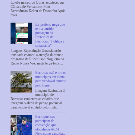
Loteba na sec. de Obras aconteceu na
Câmara de Vereadores Foto
Reprodução Kekeu de Daozinho Após
mais ...
Ex-prefeito nega que
tenha curtido
postagem da
Prefeitura de
Barrocas: “Política é
coisa séria”
Imagens Reprodução Uma situação
inusitada chamou a atenção durante o
programa de Rubenilson Nogueira na
Rádio Nossa Voz, nesta terça-feira ...
Barrocas está entre os
municípios em alerta
para vendaval emitido
pelo Inmet
Imagem Ilustrativa O
município de
Barrocas está entre as cidades que
integram o alerta de perigo potencial
para vendaval emitido pelo Instit...
Barroquenses
participam de
convenção que
oficializou ACM
Neto como candidato