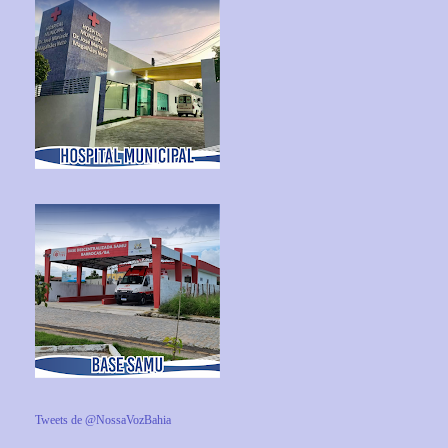
Tweets de @NossaVozBahia