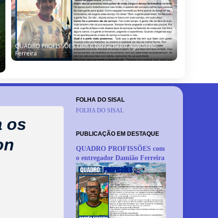
Seleção de Barrocas encara Santanópolis no terceiro
teste para o Intermunicipal 2026
FOLHA DO SISAL
FOLHA DO SISAL
a os
PUBLICAÇÃO EM DESTAQUE
on
QUADRO PROFISSÕES com
o entregador Damião Ferreira