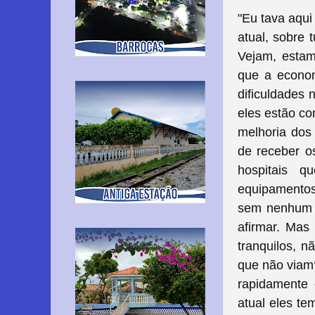
"Eu tava aqu
atual, sobre 
Vejam, estam
que a econom
dificuldades
eles estão co
melhoria dos
de receber o
hospitais 
equipamentos 
sem nenhum r
afirmar. Mas
tranquilos, n
que não viam?
rapidamente 
atual eles t