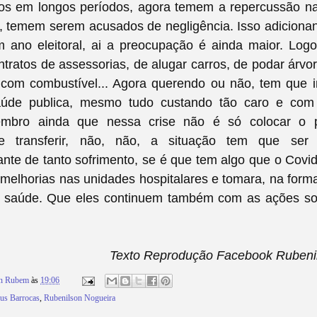
tos em longos períodos, agora temem a repercussão n
, temem serem acusados de negligência. Isso adiciona
 ano eleitoral, ai a preocupação é ainda maior. Log
ontratos de assessorias, de alugar carros, de podar árvo
com combustível... Agora querendo ou não, tem que in
aúde publica, mesmo tudo custando tão caro e com 
embro ainda que nessa crise não é só colocar o 
e transferir, não, não, a situação tem que ser 
ante de tanto sofrimento, se é que tem algo que o Covid
melhorias nas unidades hospitalares e tomara, na forma
a saúde. Que eles continuem também com as ações so
Texto Reprodução Facebook Rubeni
on Rubem
às
19:06
us Barrocas
,
Rubenilson Nogueira