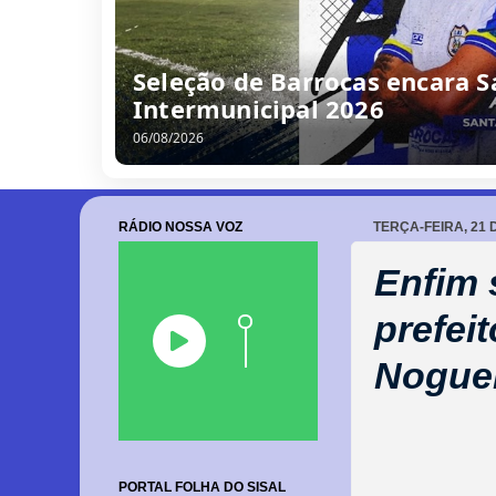
/
0
8
/
2
0
2
6
RÁDIO NOSSA VOZ
TERÇA-FEIRA, 21 
Enfim 
prefei
Nogue
PORTAL FOLHA DO SISAL