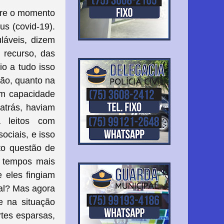
bre o momento
us (covid-19).
láveis, dizem
 recurso, das
o a tudo isso
ção, quanto na
am capacidade
atrás, haviam
 leitos com
ociais, e isso
to questão de
m tempos mais
e eles fingiam
tal? Mas agora
e na situação
tes esparsas,