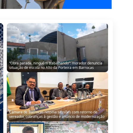
Câmara de Barrocas retoma sessões com retorno de
vereador, cobranças à gestão e anúncio de modernização
QUADRO PROFISSÕES com o borracheiro Agostinho
Ferreira