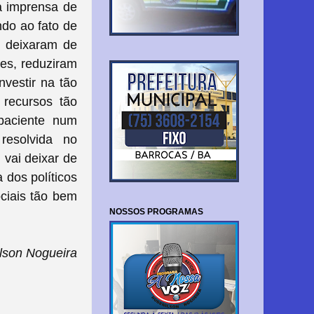
a imprensa de
ndo ao fato de
o deixaram de
res, reduziram
vestir na tão
recursos tão
paciente num
resolvida no
 vai deixar de
 dos políticos
ciais tão bem
NOSSOS PROGRAMAS
lson Nogueira