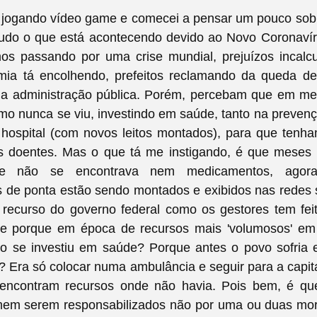
i jogando vídeo game e comecei a pensar um pouco so
tudo o que está acontecendo devido ao Novo Coronavír
os passando por uma crise mundial, prejuízos incalcu
ia tá encolhendo, prefeitos reclamando da queda de
 na administração pública. Porém, percebam que em mei
mo nunca se viu, investindo em saúde, tanto na preven
 hospital (com novos leitos montados), para que tenh
s doentes. Mas o que tá me instigando, é que meses 
que não se encontrava nem medicamentos, agora
de ponta estão sendo montados e exibidos nas redes s
ecurso do governo federal como os gestores tem fei
 e porque em época de recursos mais 'volumosos' e
ão se investiu em saúde? Porque antes o povo sofria 
 Era só colocar numa ambulância e seguir para a capi
encontram recursos onde não havia. Pois bem, é qu
emem serem responsabilizados não por uma ou duas mor