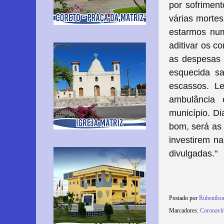
por sofrimen
várias mortes
estarmos num
aditivar os c
as despesas 
esquecida s
escassos. L
ambulância 
município.
Di
bom, será as 
investirem n
divulgadas."
Postado por
Rubenils
Marcadores:
Coronavír