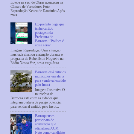
Loteba na sec. de Obras aconteceu na
Câmara de Vereadores Foto
Reprodução Kekeu de Daozinho Após
mais ...
Ex-prefeito nega que
tenha curtido
postagem da
Prefeitura de
Barrocas: “Política é
coisa séria”
Imagens Reprodução Uma situação
inusitada chamou a atenção durante o
programa de Rubenilson Nogueira na
Rádio Nossa Voz, nesta terça-feira ...
Barrocas está entre os
municípios em alerta
para vendaval emitido
pelo Inmet
Imagem Ilustrativa O
município de
Barrocas está entre as cidades que
integram o alerta de perigo potencial
para vendaval emitido pelo Instit...
Barroquenses
participam de
convenção que
oficializou ACM
Neto como candidato