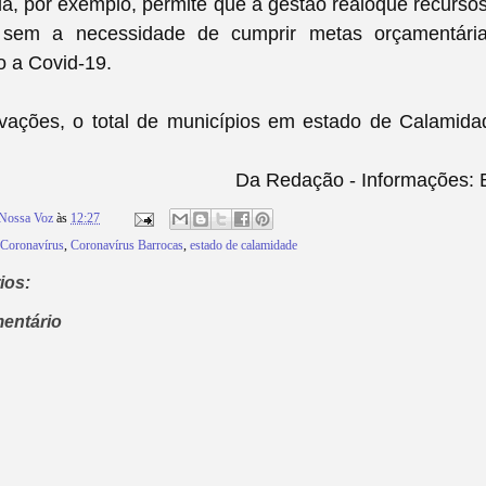
da, por exemplo, permite que a gestão realoque recurs
 sem a necessidade de cumprir metas orçamentária
o a Covid-19.
ações, o total de municípios em estado de Calamida
.
Da Redação - Informações: B
Nossa Voz
às
12:27
Coronavírus
,
Coronavírus Barrocas
,
estado de calamidade
ios:
entário