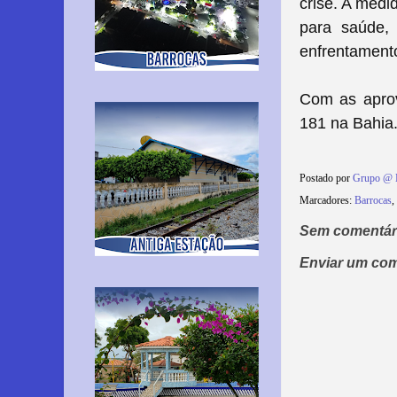
crise. A medi
para saúde,
enfrentament
Com as aprov
181 na Bahia
Postado por
Grupo @ 
Marcadores:
Barrocas
,
Sem comentár
Enviar um com