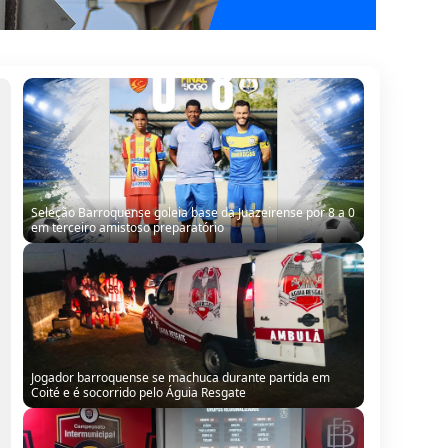
Seleção Barroquense goleia base da Juazeirense por 8 a 0
em terceiro amistoso preparatório
Jogador barroquense se machuca durante partida em
Coité e é socorrido pelo Águia Resgate