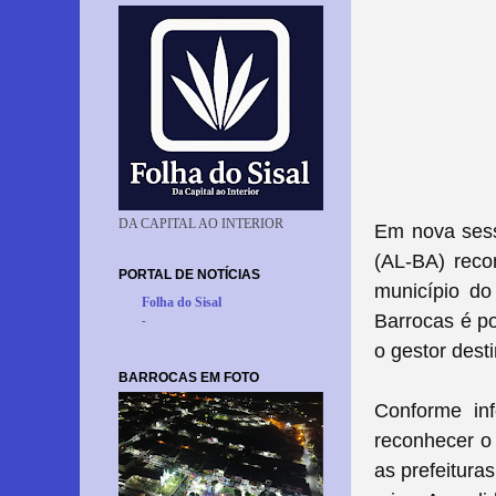
DA CAPITAL AO INTERIOR
Em nova sessã
(AL-BA) reco
PORTAL DE NOTÍCIAS
município do
Folha do Sisal
Barrocas é po
-
o gestor dest
BARROCAS EM FOTO
Conforme in
reconhecer o 
as prefeitura