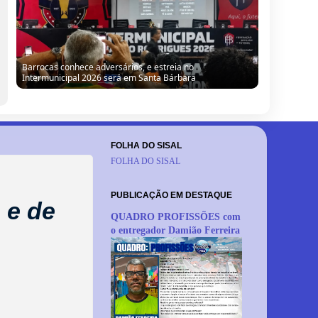
Barrocas conhece adversários, e estreia no
Intermunicipal 2026 será em Santa Bárbara
FOLHA DO SISAL
FOLHA DO SISAL
PUBLICAÇÃO EM DESTAQUE
 e de
QUADRO PROFISSÕES com
o entregador Damião Ferreira