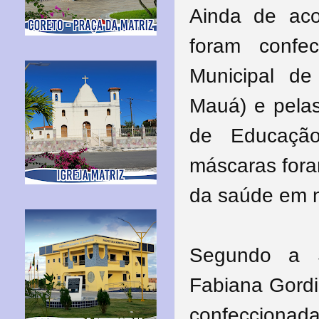
Ainda de ac
foram confe
Municipal de
Mauá) e pelas
de Educaçã
máscaras fora
da saúde em n
Segundo a S
Fabiana Gordi
confeccionad