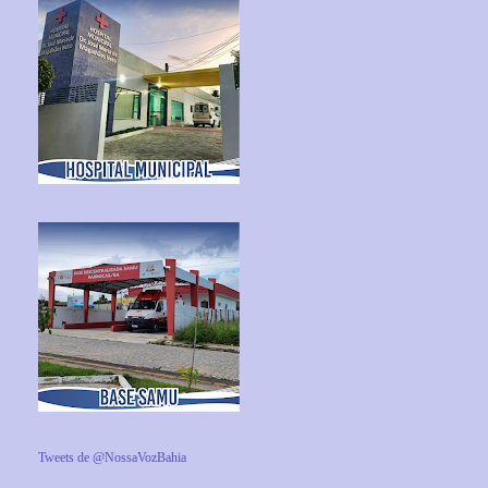
Tweets de @NossaVozBahia