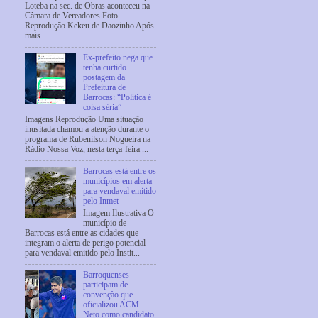
Loteba na sec. de Obras aconteceu na
Câmara de Vereadores Foto
Reprodução Kekeu de Daozinho Após
mais ...
Ex-prefeito nega que
tenha curtido
postagem da
Prefeitura de
Barrocas: “Política é
coisa séria”
Imagens Reprodução Uma situação
inusitada chamou a atenção durante o
programa de Rubenilson Nogueira na
Rádio Nossa Voz, nesta terça-feira ...
Barrocas está entre os
municípios em alerta
para vendaval emitido
pelo Inmet
Imagem Ilustrativa O
município de
Barrocas está entre as cidades que
integram o alerta de perigo potencial
para vendaval emitido pelo Instit...
Barroquenses
participam de
convenção que
oficializou ACM
Neto como candidato