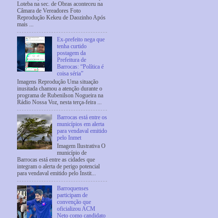
Loteba na sec. de Obras aconteceu na
Câmara de Vereadores Foto
Reprodução Kekeu de Daozinho Após
mais ...
Ex-prefeito nega que
tenha curtido
postagem da
Prefeitura de
Barrocas: “Política é
coisa séria”
Imagens Reprodução Uma situação
inusitada chamou a atenção durante o
programa de Rubenilson Nogueira na
Rádio Nossa Voz, nesta terça-feira ...
Barrocas está entre os
municípios em alerta
para vendaval emitido
pelo Inmet
Imagem Ilustrativa O
município de
Barrocas está entre as cidades que
integram o alerta de perigo potencial
para vendaval emitido pelo Instit...
Barroquenses
participam de
convenção que
oficializou ACM
Neto como candidato