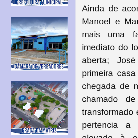
Ainda de aco
Manoel e Man
mais uma fa
imediato do l
aberta; José
primeira cas
chegada de m
chamado de 
transformado 
pertencia a 
elevado à c