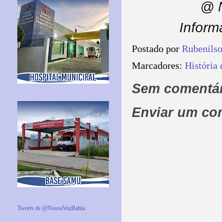
@ N
Inform
Postado por
Rubenils
Marcadores:
História 
Sem comentár
Enviar um co
Tweets de @NossaVozBahia