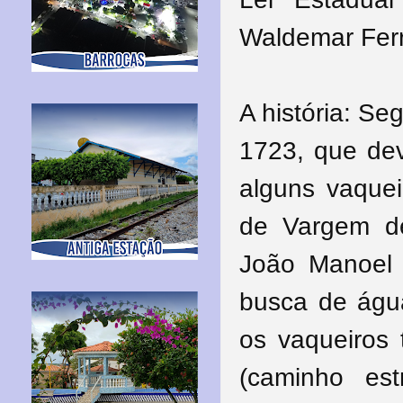
Waldemar Ferr
A história: Se
1723, que dev
alguns vaque
de Vargem de
João Manoel 
busca de águ
os vaqueiros
(caminho es