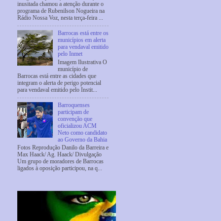
inusitada chamou a atenção durante o
programa de Rubenilson Nogueira na
Rádio Nossa Voz, nesta terça-feira ...
Barrocas está entre os
municípios em alerta
para vendaval emitido
pelo Inmet
Imagem Ilustrativa O
município de
Barrocas está entre as cidades que
integram o alerta de perigo potencial
para vendaval emitido pelo Instit...
Barroquenses
participam de
convenção que
oficializou ACM
Neto como candidato
ao Governo da Bahia
Fotos Reprodução Danilo da Barreira e
Max Haack/ Ag. Haack/ Divulgação
Um grupo de moradores de Barrocas
ligados à oposição participou, na q...