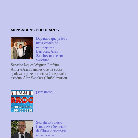
MENSAGENS POPULARES
Deputado que já foi o
mais votado do
município de
Barrocas, Alan
Sanches morre em
Salvador
Senador Jaques Wagner, Prefeito
Almir e Alan Sanches que na época
apoiava o governo petista O deputado
estadual Alan Sanches (União) morreu
...
(sem nome)
Secretário Sinésio
Lima deixa Secretaria
de Obras e retornará
à Câmara de