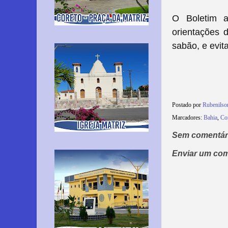
O Boletim a
orientações 
sabão, e evit
Postado por
Rubenils
Marcadores:
Bahia
,
Co
Sem comentár
Enviar um com