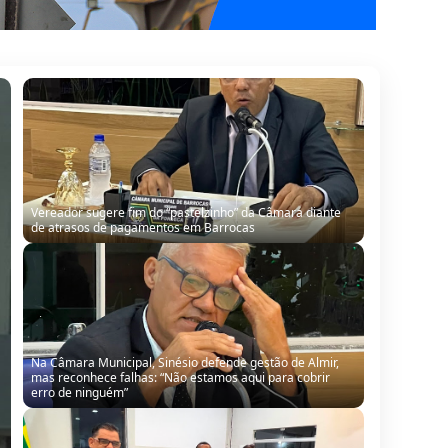
Vereador sugere fim do “pastelzinho” da Câmara diante
de atrasos de pagamentos em Barrocas
Na Câmara Municipal, Sinésio defende gestão de Almir,
mas reconhece falhas: “Não estamos aqui para cobrir
erro de ninguém”