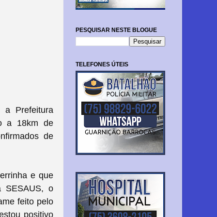
PESQUISAR NESTE BLOGUE
TELEFONES ÚTEIS
 a Prefeitura
ado a 18km de
onfirmados de
errinha e que
o a SESAUS, o
ame feito pelo
stou positivo