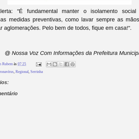
lerta: "É fundamental manter o isolamento social
das medidas preventivas, como lavar sempre as mã
ar aglomerações. Pelo bem de todos, fique em casa!".
@ Nossa Voz Com Informações da Prefeitura Municipa
on Rubem
às
07:25
ronavírus
,
Regional
,
Serrinha
ios:
entário