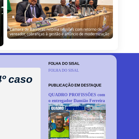
Câmara de Barrocas retoma sessões com retorno de
vereador, cobranças à gestão e anúncio de modernização
FOLHA DO SISAL
FOLHA DO SISAL
4º caso
PUBLICAÇÃO EM DESTAQUE
QUADRO PROFISSÕES com
o entregador Damião Ferreira