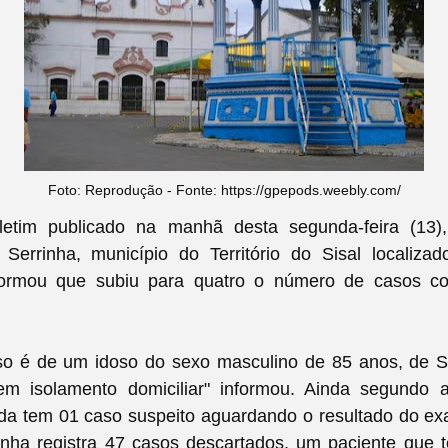
Foto: Reprodução - Fonte: https://gpepods.weebly.com/
tim publicado na manhã desta segunda-feira (13),
 Serrinha, município do Território do Sisal localiz
formou que subiu para quatro o número de casos c
so é de um idoso do sexo masculino de 85 anos, de S
em isolamento domiciliar" informou. Ainda segund
da tem 01 caso suspeito aguardando o resultado do ex
nha registra 47 casos descartados, um paciente que te