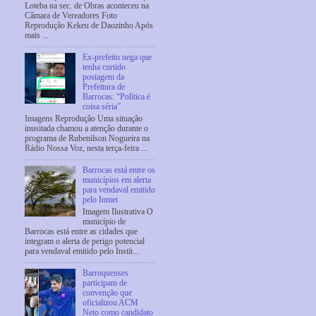
Loteba na sec. de Obras aconteceu na
Câmara de Vereadores Foto
Reprodução Kekeu de Daozinho Após
mais ...
Ex-prefeito nega que
tenha curtido
postagem da
Prefeitura de
Barrocas: “Política é
coisa séria”
Imagens Reprodução Uma situação
inusitada chamou a atenção durante o
programa de Rubenilson Nogueira na
Rádio Nossa Voz, nesta terça-feira ...
Barrocas está entre os
municípios em alerta
para vendaval emitido
pelo Inmet
Imagem Ilustrativa O
município de
Barrocas está entre as cidades que
integram o alerta de perigo potencial
para vendaval emitido pelo Instit...
Barroquenses
participam de
convenção que
oficializou ACM
Neto como candidato