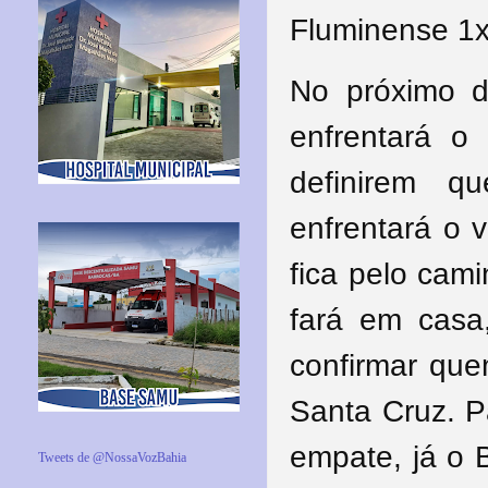
Fluminense
1
No próximo d
enfrentará o
definirem 
enfrentará o 
fica pelo cam
fará em casa
confirmar que
Santa Cruz. P
empate, já o 
Tweets de @NossaVozBahia