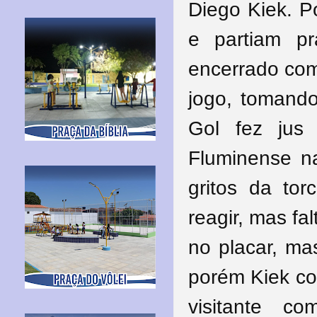
Diego Kiek. P
e partiam p
encerrado com
jogo, tomando
Gol fez jus
Fluminense n
gritos da tor
reagir, mas fa
no placar, ma
porém Kiek co
visitante c