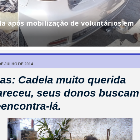
a após mobilização de voluntários em
DE JULHO DE 2014
as: Cadela muito querida
receu, seus donos buscam
eencontra-lá.