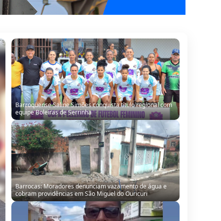
Barroquense Saline Simões conquista título regional com
equipe Boleiras de Serrinha
Barrocas: Moradores denunciam vazamento de água e
cobram providências em São Miguel do Ouricuri