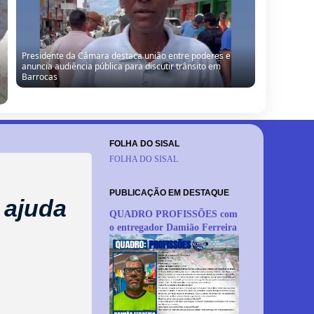
Presidente da Câmara destaca união entre poderes e
anuncia audiência pública para discutir trânsito em
Barrocas
FOLHA DO SISAL
FOLHA DO SISAL
PUBLICAÇÃO EM DESTAQUE
 ajuda
QUADRO PROFISSÕES com
o entregador Damião Ferreira