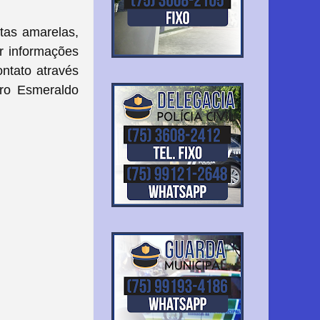
tas amarelas,
r informações
ontato através
dro Esmeraldo