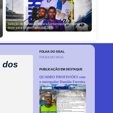
Seleção de Barrocas encara Santanópolis no terceiro
teste para o Intermunicipal 2026
FOLHA DO SISAL
FOLHA DO SISAL
 dos
PUBLICAÇÃO EM DESTAQUE
QUADRO PROFISSÕES com
o entregador Damião Ferreira