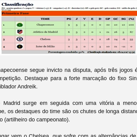
apecoense segue invicto na disputa, após três jogos é
mpetição. Destaque para a forte marcação do fixo Si
iblador Andreik.
e Madrid surge em seguida com uma vitória a meno
e, os destaques do time são os chutes de longa distan
ho (artilheiro do campeonato).
lugar vem o Chelsea, que sofre com as alternâncias d