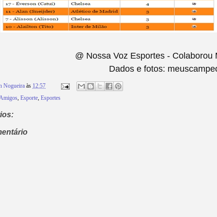
@ Nossa Voz Esportes - Colaborou 
Dados e fotos: meuscampe
n Nogueira
às
12:57
 Amigos
,
Esporte
,
Esportes
ios:
entário