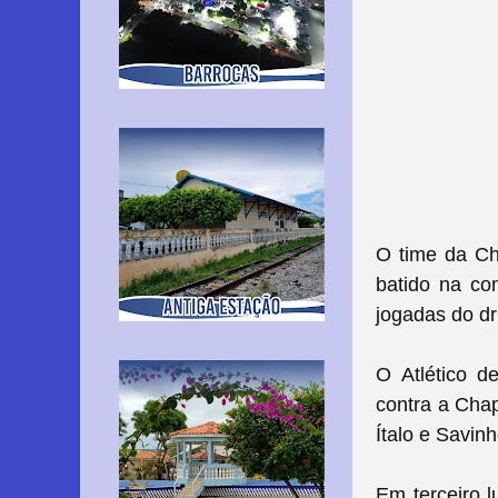
O time da Ch
batido na co
jogadas do dr
O Atlético d
contra a Chap
Ítalo e Savin
Em terceiro 