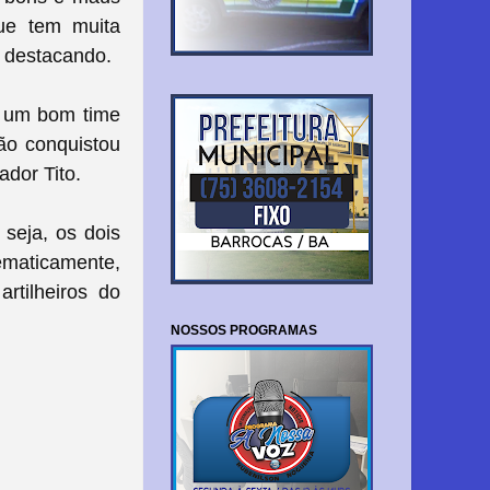
ue tem muita
e destacando.
r um bom time
ão conquistou
ador Tito.
 seja, os dois
ematicamente,
rtilheiros do
NOSSOS PROGRAMAS