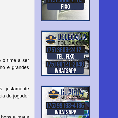
 o time a ser
nho e grandes
s, justamente
cia do jogador
e bons e maus