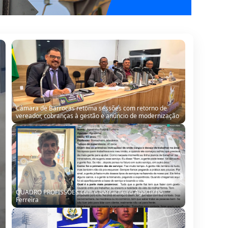
Câmara de Barrocas retoma sessões com retorno de
vereador, cobranças à gestão e anúncio de modernização
QUADRO PROFISSÕES com o borracheiro Agostinho
Ferreira