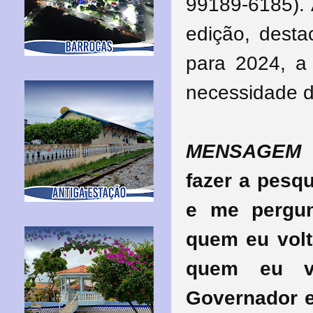
99189-6185). 
edição, desta
para 2024, a
necessidade 
MENSAGEM 
fazer a pesqu
e me pergun
quem eu volt
quem eu vo
Governador e