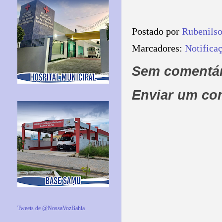
Postado por
Rubenils
Marcadores:
Notifica
Sem comentár
Enviar um co
Tweets de @NossaVozBahia