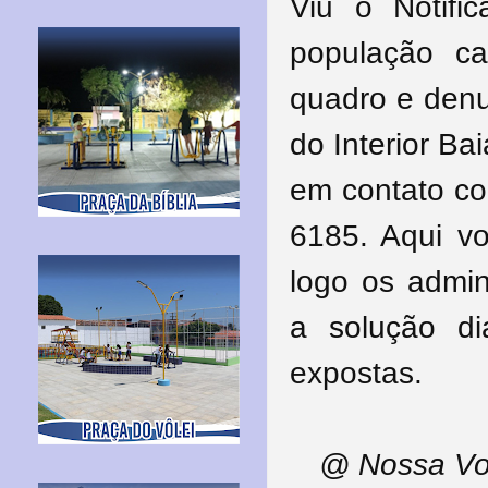
Viu o Notifi
população c
quadro e denu
do Interior Ba
em contato co
6185. Aqui v
logo os admin
a solução di
expostas.
@ Nossa Vo