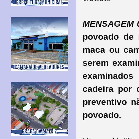
MENSAGEM 0
povoado de 
maca ou cam
serem exami
examinado
cadeira por
preventivo n
povoado.