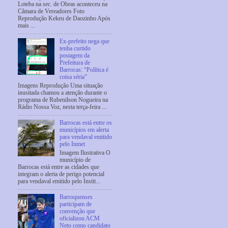
Loteba na sec. de Obras aconteceu na
Câmara de Vereadores Foto
Reprodução Kekeu de Daozinho Após
mais ...
Ex-prefeito nega que
tenha curtido
postagem da
Prefeitura de
Barrocas: “Política é
coisa séria”
Imagens Reprodução Uma situação
inusitada chamou a atenção durante o
programa de Rubenilson Nogueira na
Rádio Nossa Voz, nesta terça-feira ...
Barrocas está entre os
municípios em alerta
para vendaval emitido
pelo Inmet
Imagem Ilustrativa O
município de
Barrocas está entre as cidades que
integram o alerta de perigo potencial
para vendaval emitido pelo Instit...
Barroquenses
participam de
convenção que
oficializou ACM
Neto como candidato