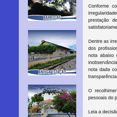
Conforme co
irregularidad
prestação d
satisfatoriame
Dentre as irr
dos profissio
nota abaixo 
inobservânci
nota dada co
transparência
O recolhimen
pessoais do 
Leia a decis