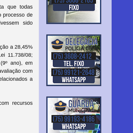
ta que todas
no processo de
ivessem sido
ração a 28,45%
Lei 11.738/08;
 (9º ano), em
avaliação com
elacionados a
 com recursos