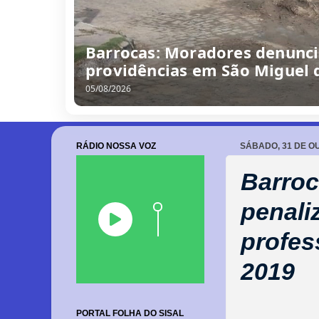
/
0
8
/
2
0
2
6
RÁDIO NOSSA VOZ
SÁBADO, 31 DE O
Barroc
penali
profes
2019
PORTAL FOLHA DO SISAL