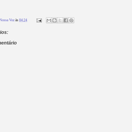
Nossa Voz
às
04:24
ios:
entário