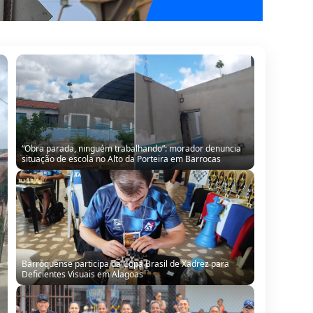
Barroquense participa da Copa Brasil de Xadrez para
Deficientes Visuais em Alagoas
Barroquense Saline Simões conquista título regional com
equipe Boleiras de Serrinha