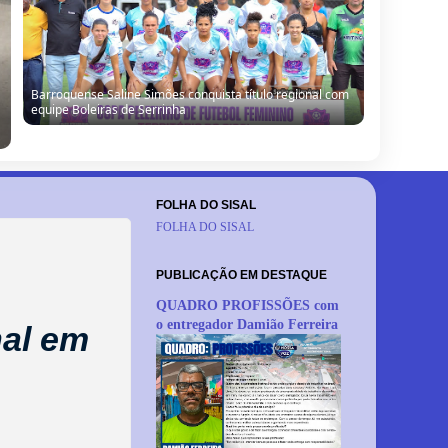
Barrocas: Moradores denunciam vazamento de água e
cobram providências em São Miguel do Ouricuri
FOLHA DO SISAL
FOLHA DO SISAL
PUBLICAÇÃO EM DESTAQUE
QUADRO PROFISSÕES com
o entregador Damião Ferreira
nal em