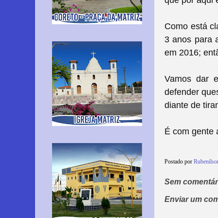
que por aqui 
Como está cla
3 anos para 
em 2016; ent
Vamos dar e
defender ques
diante de tir
É com gente 
Postado por
Rubenils
Sem comentár
Enviar um com