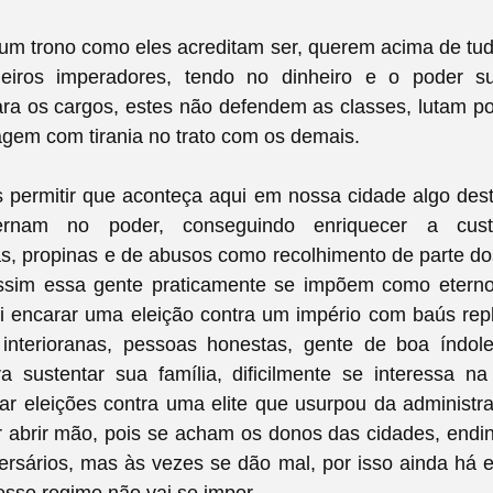
 um trono como eles acreditam ser, querem acima de tu
iros imperadores, tendo no dinheiro e o poder su
ra os cargos, estes não defendem as classes, lutam p
gem com tirania no trato com os demais.
ermitir que aconteça aqui em nossa cidade algo deste
ernam no poder, conseguindo enriquecer a cus
s, propinas e de abusos como recolhimento de parte do
assim essa gente praticamente se impõem como eterno
i encarar uma eleição contra um império com baús repl
interioranas, pessoas honestas, gente de boa índo
a sustentar sua família, dificilmente se interessa na 
r eleições contra uma elite que usurpou da administr
 abrir mão, pois se acham os donos das cidades, endi
ersários, mas às vezes se dão mal, por isso ainda há 