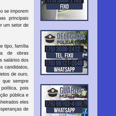
do se imporem
as principais
or um setor de
 tipo, família
ta de obras
s salários dos
s candidatos,
etos de ouro.
le que sempre
política, pois
ação pública e
nheirados eles
esperanças de