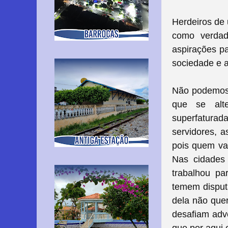
Herdeiros de
como verdade
aspirações pa
sociedade e a
Não podemos p
que se alt
superfaturada
servidores, 
pois quem va
Nas cidades 
trabalhou par
temem disputa
dela não quer
desafiam adv