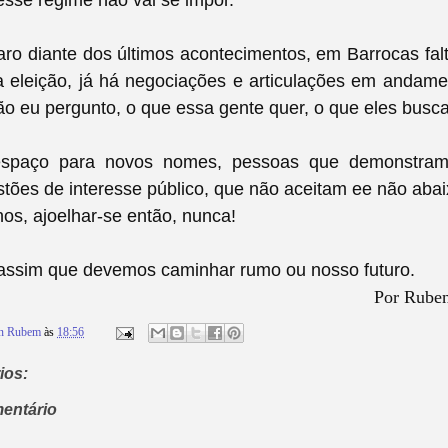
esse regime não vai se impor.
ro diante dos últimos acontecimentos, em Barrocas fa
a eleição, já há negociações e articulações em andam
ão eu pergunto, o que essa gente quer, o que eles bus
spaço para novos nomes, pessoas que demonstra
tões de interesse público, que não aceitam ee não ab
anos, ajoelhar-se então, nunca!
assim que devemos caminhar rumo ou nosso futuro.
Por Ruben
on Rubem
às
18:56
ios:
entário