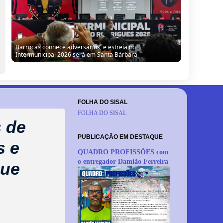
Barrocas conhece adversários, e estreia no
Intermunicipal 2026 será em Santa Bárbara
FOLHA DO SISAL
FOLHA DO SISAL
s de
PUBLICAÇÃO EM DESTAQUE
s e
QUADRO PROFISSÕES com
o entregador Damião Ferreira
que