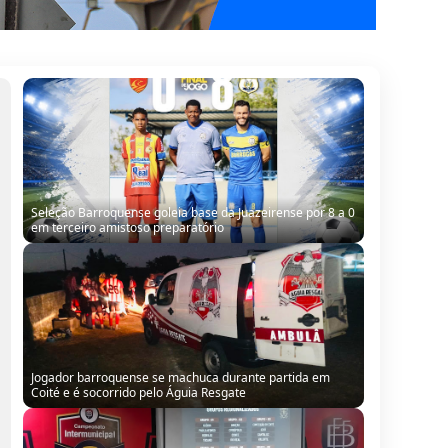
Seleção Barroquense goleia base da Juazeirense por 8 a 0
em terceiro amistoso preparatório
Jogador barroquense se machuca durante partida em
Coité e é socorrido pelo Águia Resgate