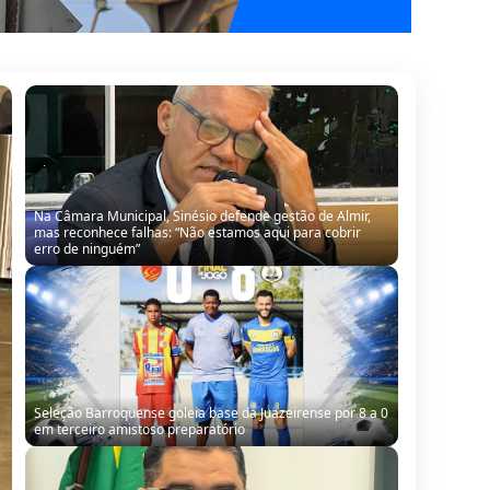
Na Câmara Municipal, Sinésio defende gestão de Almir,
mas reconhece falhas: “Não estamos aqui para cobrir
erro de ninguém”
Seleção Barroquense goleia base da Juazeirense por 8 a 0
em terceiro amistoso preparatório