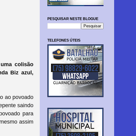
PESQUISAR NESTE BLOGUE
TELEFONES ÚTEIS
 uma colisão
da Biz azul,
ão ao povoado
epente saindo
 povoado para
, mesmo assim