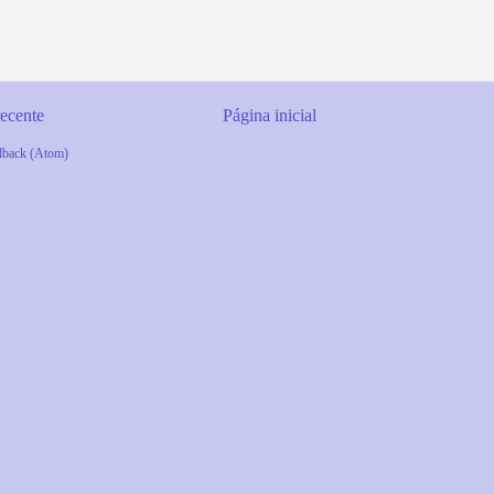
ecente
Página inicial
dback (Atom)