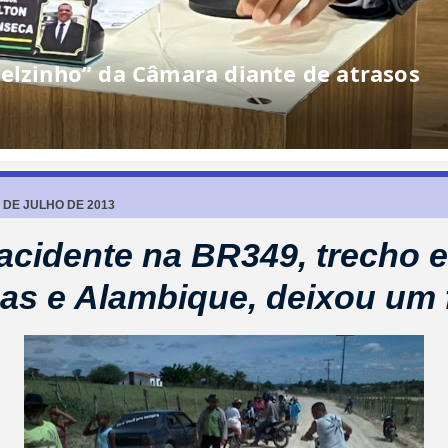
elzinho” da Câmara diante de atrasos
 DE JULHO DE 2013
acidente na BR349, trecho e
as e Alambique, deixou um f