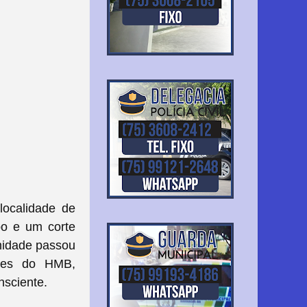
localidade de
po e um corte
unidade passou
ções do HMB,
nsciente.