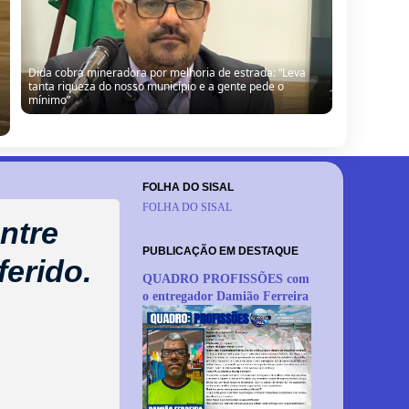
Dida cobra mineradora por melhoria de estrada: “Leva
tanta riqueza do nosso município e a gente pede o
mínimo”
FOLHA DO SISAL
FOLHA DO SISAL
ntre
PUBLICAÇÃO EM DESTAQUE
erido.
QUADRO PROFISSÕES com
o entregador Damião Ferreira