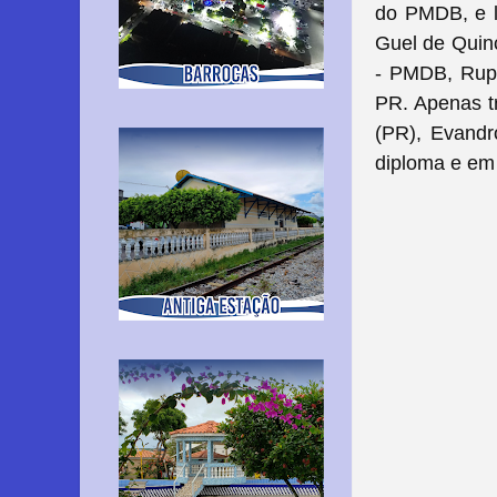
do PMDB, e l
Guel de Quinc
- PMDB, Rupi
PR. Apenas t
(PR), Evand
diploma e em