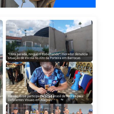
Barroquense participa da Copa Brasil de Xadrez para
Deficientes Visuais em Alagoas
Barroquense Saline Simões conquista título regional com
equipe Boleiras de Serrinha