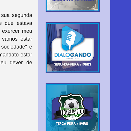
a sua segunda
se que estava
 é exercer meu
, vamos estar
 sociedade" e
 mandato estar
meu dever de