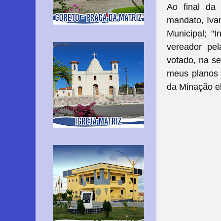
Ao final da 
mandato, Ivan
Municipal; "I
vereador pel
votado, na se
meus planos 
da Minação el