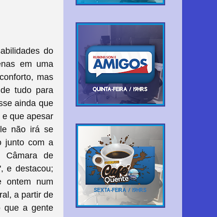
abilidades do
apenas em uma
sconforto, mas
 de tudo para
isse ainda que
o e que apesar
le não irá se
o junto com a
a Câmara de
, e destacou;
sse ontem num
l, a partir de
o que a gente