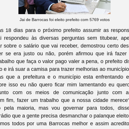
Jai de Barrocas foi eleito prefeito com 5769 votos
s 18 dias para o próximo prefeito assumir as respons
ai respondeu às diversas perguntas sem titubear, 
ar sobre o salário que vai receber, demostrou certo de
er se era justo ou não, porém afirmou que irá fazer
rabalho que faça o valor pago valer a pena, o prefeito d
o e irá suar a camisa para trazer melhorias ao municípi
s que a prefeitura e o município esta enfrentando e
sobre isso eu não quero ficar mim lamentando eu quer
 junto com os meios de comunicação junto com 
m fim, fazer um trabalho que a nossa cidade merece"
to pela maioria, mas vou governar para todos, di
ádio que a gente precisa desmanchar o palanque eleitora
mos todos por uma Barrocas melhor e assim acredit