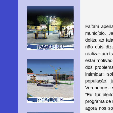
Faltam apena
município, J
delas, ao fal
não quis diz
realizar um t
estar motivad
dos problema
intimidar; "
população,
Vereadores e
"Eu fui elei
programa de r
agora nos so