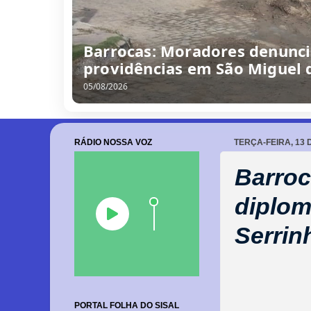
/
0
8
/
2
0
2
6
RÁDIO NOSSA VOZ
TERÇA-FEIRA, 13
Barroc
diplom
Serrin
PORTAL FOLHA DO SISAL