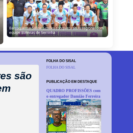
Barrocas: Moradores denunciam vazamento de água e
cobram providências em São Miguel do Ouricuri
FOLHA DO SISAL
FOLHA DO SISAL
res são
PUBLICAÇÃO EM DESTAQUE
 em
QUADRO PROFISSÕES com
o entregador Damião Ferreira