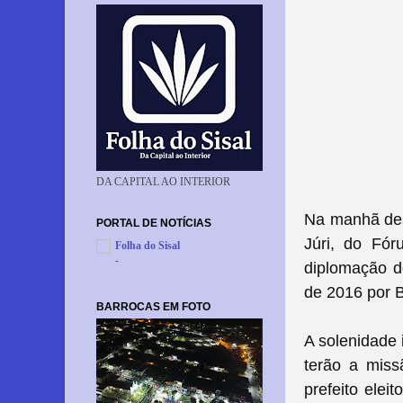
DA CAPITAL AO INTERIOR
Na manhã dest
PORTAL DE NOTÍCIAS
Júri, do Fór
Folha do Sisal
-
diplomação do
de 2016 por 
BARROCAS EM FOTO
A solenidade 
terão a missã
prefeito elei