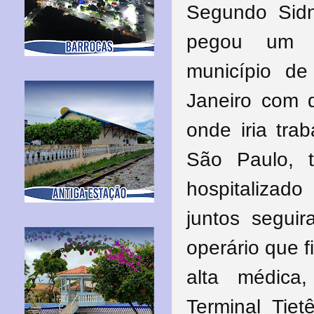
Segundo Sidn
pegou um ô
município d
Janeiro com 
onde iria tra
São Paulo, 
hospitalizad
juntos segui
operário que 
alta médica
Terminal Tiet