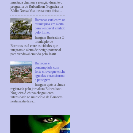
inusitada chamou a atenção durante o
programa de Rubenilson Nogueira na
Rádio Nossa Voz, nesta terça-feira ...
Barrocas está entre os
municípios em alerta
para vendaval emitido
pelo Inmet
Imagem Ilustrativa O
município de
Barrocas está entre as cidades que
integram o alerta de perigo potencial
para vendaval emitido pelo Instit...
Barrocas é
contemplada com
forte chuva que enche
aguadas e transforma
a paisagem
Imagem após a chuva
registrada pelo jornalista Rubenilson
Nogueira A chuva chegou com
intensidade ao município de Barrocas
nesta sexta-feira...