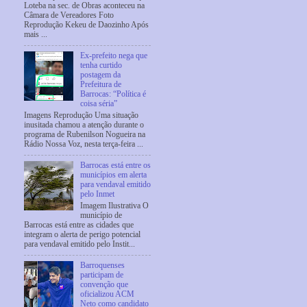
Loteba na sec. de Obras aconteceu na
Câmara de Vereadores Foto
Reprodução Kekeu de Daozinho Após
mais ...
Ex-prefeito nega que
tenha curtido
postagem da
Prefeitura de
Barrocas: “Política é
coisa séria”
Imagens Reprodução Uma situação
inusitada chamou a atenção durante o
programa de Rubenilson Nogueira na
Rádio Nossa Voz, nesta terça-feira ...
Barrocas está entre os
municípios em alerta
para vendaval emitido
pelo Inmet
Imagem Ilustrativa O
município de
Barrocas está entre as cidades que
integram o alerta de perigo potencial
para vendaval emitido pelo Instit...
Barroquenses
participam de
convenção que
oficializou ACM
Neto como candidato