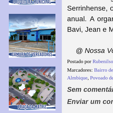
Serrinhense, o
anual.
A orga
Bavi, Jean e 
@ Nossa Vo
Postado por
Rubenils
Marcadores:
Bairro d
Almbique
,
Povoado d
Sem comentár
Enviar um co