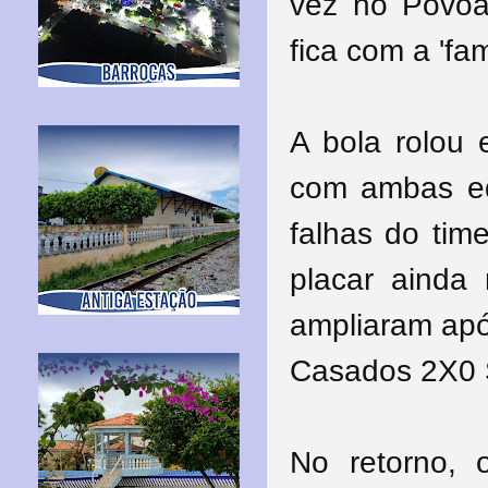
vez no Povoa
fica com a 'fa
A bola rolou 
com ambas eq
falhas do tim
placar ainda
ampliaram apó
Casados 2X0 S
No retorno, 