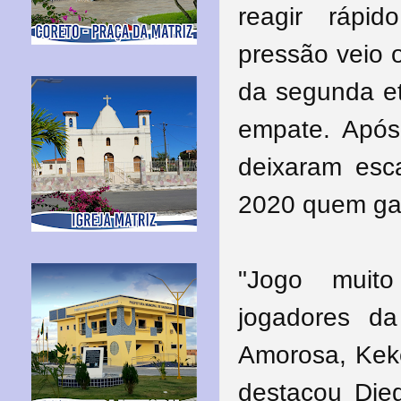
reagir rápi
pressão
veio o
da segunda et
empate. Após
deixaram esca
2020 quem gan
"
Jogo muito
jogadores da
Amorosa, Keke
destacou Dieg