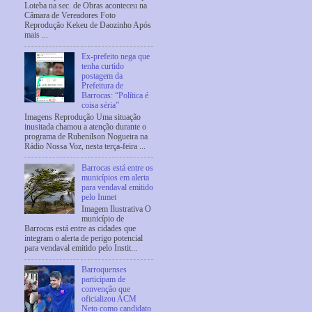
Loteba na sec. de Obras aconteceu na
Câmara de Vereadores Foto
Reprodução Kekeu de Daozinho Após
mais ...
Ex-prefeito nega que
tenha curtido
postagem da
Prefeitura de
Barrocas: “Política é
coisa séria”
Imagens Reprodução Uma situação
inusitada chamou a atenção durante o
programa de Rubenilson Nogueira na
Rádio Nossa Voz, nesta terça-feira ...
Barrocas está entre os
municípios em alerta
para vendaval emitido
pelo Inmet
Imagem Ilustrativa O
município de
Barrocas está entre as cidades que
integram o alerta de perigo potencial
para vendaval emitido pelo Instit...
Barroquenses
participam de
convenção que
oficializou ACM
Neto como candidato