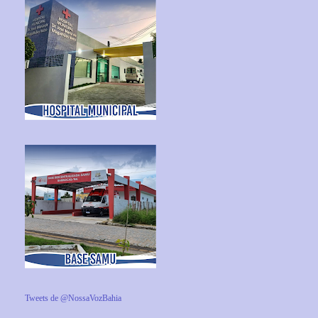
Tweets de @NossaVozBahia