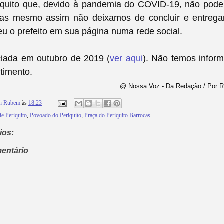
iquito que, devido à pandemia do COVID-19, não pode 
as mesmo assim não deixamos de concluir e entrega
eu o prefeito em sua página numa rede social.
iciada em outubro de 2019 (
ver aqui
). Não temos infor
stimento.
@ Nossa Voz - Da Redação / Por R
on Rubem
às
18:23
e Periquito
,
Povoado do Periquito
,
Praça do Periquito Barrocas
ios:
entário