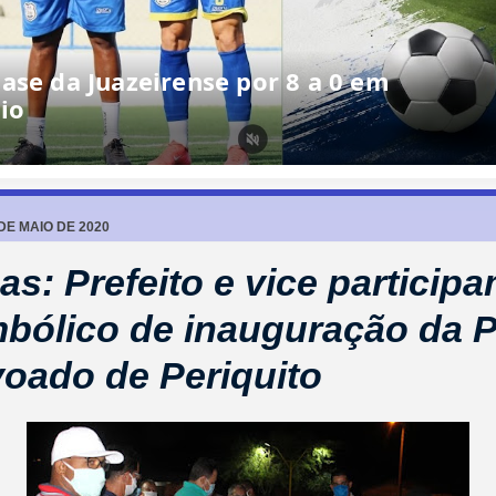
ase da Juazeirense por 8 a 0 em
io
 DE MAIO DE 2020
as: Prefeito e vice particip
mbólico de inauguração da 
oado de Periquito