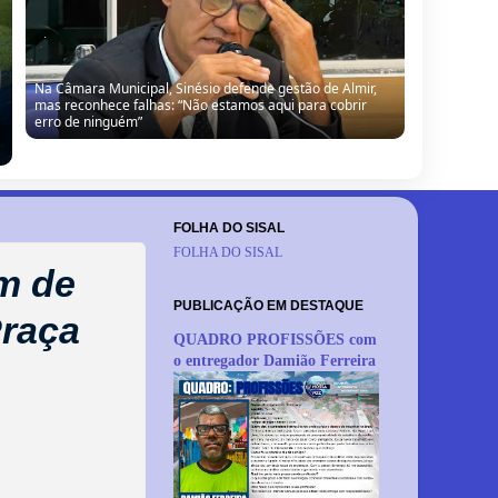
Na Câmara Municipal, Sinésio defende gestão de Almir,
mas reconhece falhas: “Não estamos aqui para cobrir
erro de ninguém”
FOLHA DO SISAL
FOLHA DO SISAL
am de
PUBLICAÇÃO EM DESTAQUE
Praça
QUADRO PROFISSÕES com
o entregador Damião Ferreira