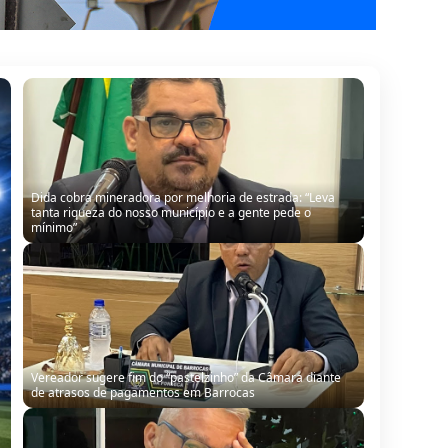
Dida cobra mineradora por melhoria de estrada: “Leva
tanta riqueza do nosso município e a gente pede o
mínimo”
Vereador sugere fim do “pastelzinho” da Câmara diante
de atrasos de pagamentos em Barrocas