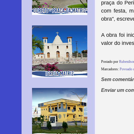
praça do Per
com festa, m
obra", escrev
A obra foi in
valor do inve
Postado por
Rubenils
Marcadores:
Povoado d
Sem comentár
Enviar um com