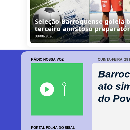
Seleção Barroquense goleia b
terceiro amistoso preparatór
08/08/2026
RÁDIO NOSSA VOZ
QUINTA-FEIRA, 28
Barroc
ato si
do Pov
PORTAL FOLHA DO SISAL