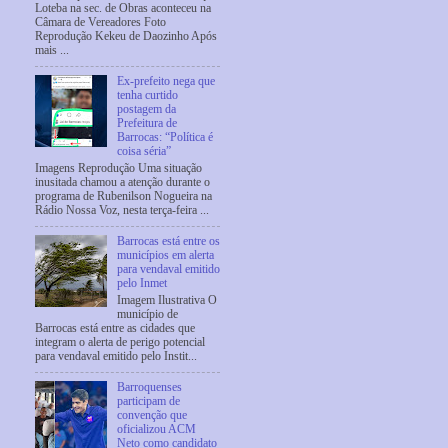
Loteba na sec. de Obras aconteceu na
Câmara de Vereadores Foto
Reprodução Kekeu de Daozinho Após
mais ...
Ex-prefeito nega que
tenha curtido
postagem da
Prefeitura de
Barrocas: “Política é
coisa séria”
Imagens Reprodução Uma situação
inusitada chamou a atenção durante o
programa de Rubenilson Nogueira na
Rádio Nossa Voz, nesta terça-feira ...
Barrocas está entre os
municípios em alerta
para vendaval emitido
pelo Inmet
Imagem Ilustrativa O
município de
Barrocas está entre as cidades que
integram o alerta de perigo potencial
para vendaval emitido pelo Instit...
Barroquenses
participam de
convenção que
oficializou ACM
Neto como candidato