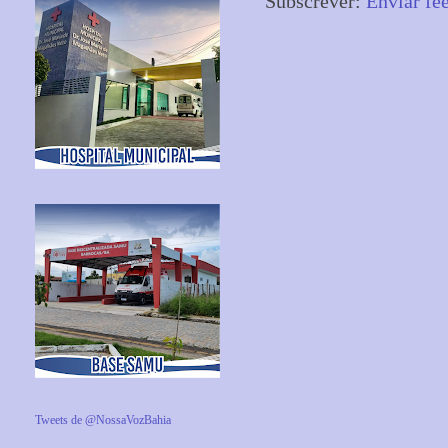
Subscrever:
Enviar fe
Tweets de @NossaVozBahia