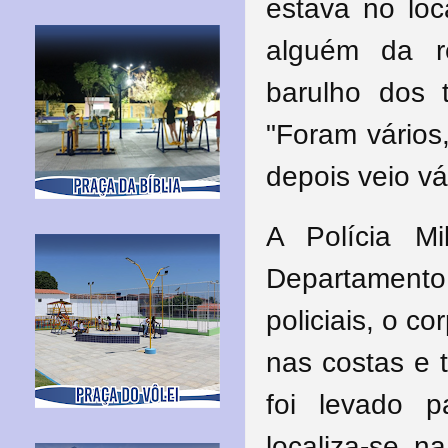
estava no lo
alguém
da re
barulho dos 
"Foram vários
depois veio vár
A Polícia Mi
Departamento
policiais, o c
nas costas e 
foi levado 
localiza-se 