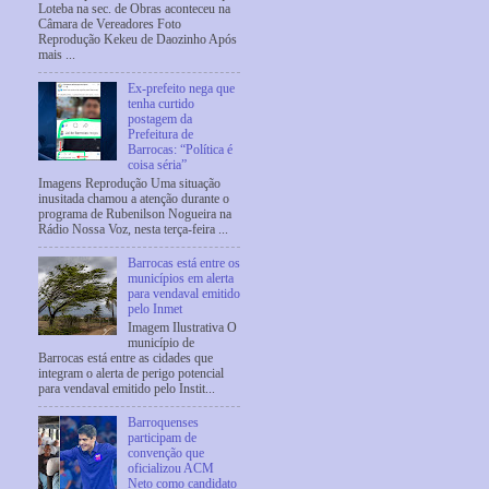
Loteba na sec. de Obras aconteceu na
Câmara de Vereadores Foto
Reprodução Kekeu de Daozinho Após
mais ...
Ex-prefeito nega que
tenha curtido
postagem da
Prefeitura de
Barrocas: “Política é
coisa séria”
Imagens Reprodução Uma situação
inusitada chamou a atenção durante o
programa de Rubenilson Nogueira na
Rádio Nossa Voz, nesta terça-feira ...
Barrocas está entre os
municípios em alerta
para vendaval emitido
pelo Inmet
Imagem Ilustrativa O
município de
Barrocas está entre as cidades que
integram o alerta de perigo potencial
para vendaval emitido pelo Instit...
Barroquenses
participam de
convenção que
oficializou ACM
Neto como candidato