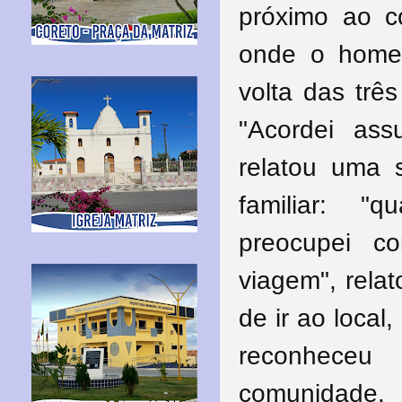
próximo ao co
onde o homem
volta das trê
"Acordei ass
relatou uma 
familiar: 
preocupei 
viagem", rela
de ir ao local
reconhece
comunidade.