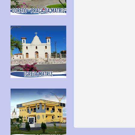
+
2
8
3