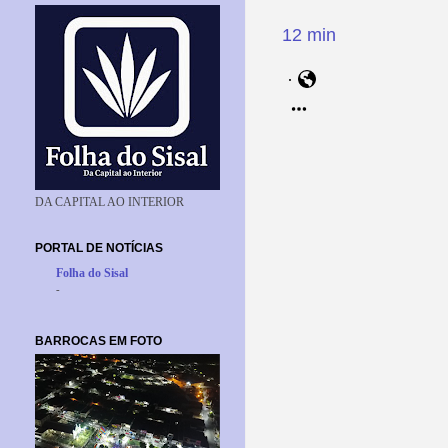
1
2
m
i
n
·
g
m
S
1
o
3
i
c
i
9
8
7
e
4
d
0
DA CAPITAL AO INTERIOR
PORTAL DE NOTÍCIAS
Folha do Sisal
-
BARROCAS EM FOTO