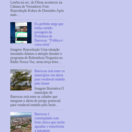
Loteba na sec. de Obras aconteceu na
Câmara de Vereadores Foto
Reprodução Kekeu de Daozinho Após
mais ...
Ex-prefeito nega que
tenha curtido
postagem da
Prefeitura de
Barrocas: “Política é
coisa séria”
Imagens Reprodução Uma situação
inusitada chamou a atenção durante o
programa de Rubenilson Nogueira na
Rádio Nossa Voz, nesta terça-feira ...
Barrocas está entre os
municípios em alerta
para vendaval emitido
pelo Inmet
Imagem Ilustrativa O
município de
Barrocas está entre as cidades que
integram o alerta de perigo potencial
para vendaval emitido pelo Instit...
Barrocas é
contemplada com
forte chuva que enche
aguadas e transforma
a paisagem