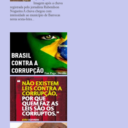
Imagem após a chuva
registrada pelo jornalista Rubenilson
Nogueira A chuva chegou com
intensidade ao município de Barrocas
nesta sexta-feira...