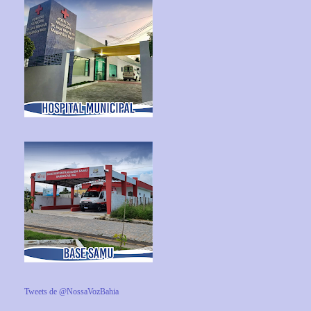
Tweets de @NossaVozBahia