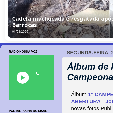
Cadela machucada é resgatada após
Barrocas
04/08/2026
RÁDIO NOSSA VOZ
SEGUNDA-FEIRA, 
Álbum de F
Campeonat
Álbum
1º CAMP
ABERTURA
-
Jo
novas fotos.
Publ
PORTAL FOLHA DO SISAL