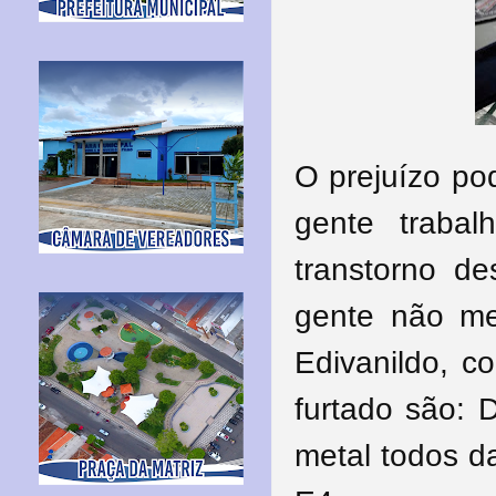
O prejuízo po
gente traba
transtorno d
gente não me
Edivanildo, c
furtado são: 
metal todos 