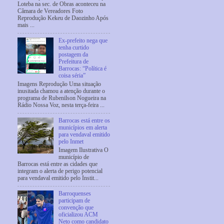
Loteba na sec. de Obras aconteceu na
Câmara de Vereadores Foto
Reprodução Kekeu de Daozinho Após
mais ...
Ex-prefeito nega que
tenha curtido
postagem da
Prefeitura de
Barrocas: “Política é
coisa séria”
Imagens Reprodução Uma situação
inusitada chamou a atenção durante o
programa de Rubenilson Nogueira na
Rádio Nossa Voz, nesta terça-feira ...
Barrocas está entre os
municípios em alerta
para vendaval emitido
pelo Inmet
Imagem Ilustrativa O
município de
Barrocas está entre as cidades que
integram o alerta de perigo potencial
para vendaval emitido pelo Instit...
Barroquenses
participam de
convenção que
oficializou ACM
Neto como candidato