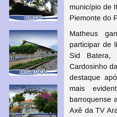
município de I
Piemonte do P
Matheus gan
participar de 
Sid Batera,
Cardosinho da
destaque apó
mais evide
barroquense a
Axê da TV Ara