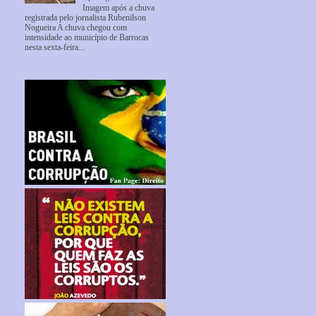
Imagem após a chuva
registrada pelo jornalista Rubenilson
Nogueira A chuva chegou com
intensidade ao município de Barrocas
nesta sexta-feira...