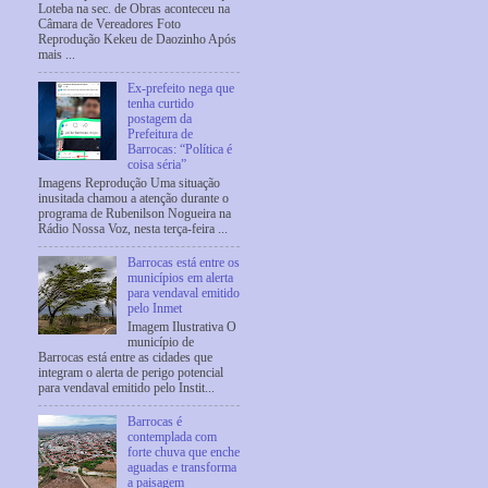
Loteba na sec. de Obras aconteceu na
Câmara de Vereadores Foto
Reprodução Kekeu de Daozinho Após
mais ...
Ex-prefeito nega que
tenha curtido
postagem da
Prefeitura de
Barrocas: “Política é
coisa séria”
Imagens Reprodução Uma situação
inusitada chamou a atenção durante o
programa de Rubenilson Nogueira na
Rádio Nossa Voz, nesta terça-feira ...
Barrocas está entre os
municípios em alerta
para vendaval emitido
pelo Inmet
Imagem Ilustrativa O
município de
Barrocas está entre as cidades que
integram o alerta de perigo potencial
para vendaval emitido pelo Instit...
Barrocas é
contemplada com
forte chuva que enche
aguadas e transforma
a paisagem