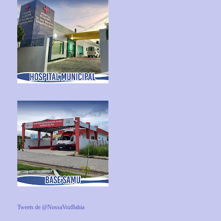
Tweets de @NossaVozBahia