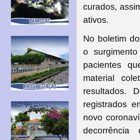
curados, assi
ativos.
No boletim do
o surgimento
pacientes qu
material co
resultados.
D
registrados e
novo coronaví
decorrênci