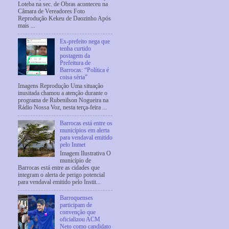
Loteba na sec. de Obras aconteceu na
Câmara de Vereadores Foto
Reprodução Kekeu de Daozinho Após
mais ...
Ex-prefeito nega que
tenha curtido
postagem da
Prefeitura de
Barrocas: “Política é
coisa séria”
Imagens Reprodução Uma situação
inusitada chamou a atenção durante o
programa de Rubenilson Nogueira na
Rádio Nossa Voz, nesta terça-feira ...
Barrocas está entre os
municípios em alerta
para vendaval emitido
pelo Inmet
Imagem Ilustrativa O
município de
Barrocas está entre as cidades que
integram o alerta de perigo potencial
para vendaval emitido pelo Instit...
Barroquenses
participam de
convenção que
oficializou ACM
Neto como candidato