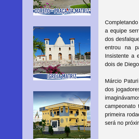
Completando a
a equipe serr
dos desfalqu
entrou na p
Insistente a
dois de Dieg
Márcio Patur
dos jogadores
imaginávamo
campeonato t
primeira rod
será no próxi