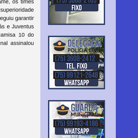
ame, os times
 superioridade
guiu garantir
ás e Juventus
camisa 10 do
nal assinalou