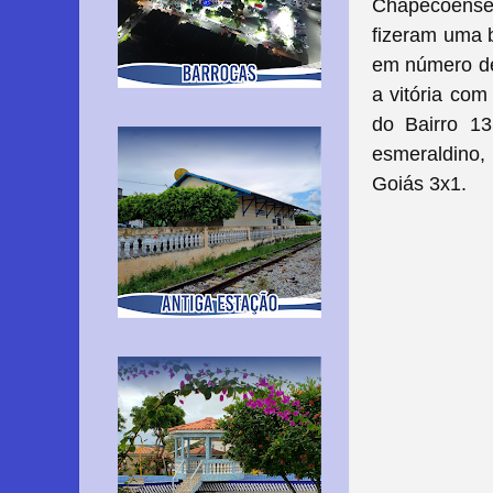
Chapecoense 
fizeram uma b
em número de
a vitória com
do Bairro 1
esmeraldino,
Goiás 3x1.