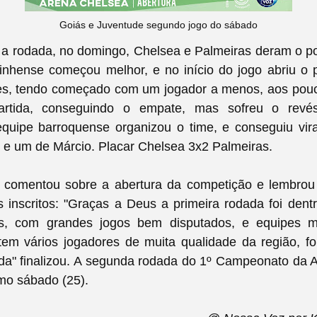
Goiás e Juventude segundo jogo do sábado
 rodada, no domingo, Chelsea e Palmeiras deram o pon
inhense começou melhor, e no início do jogo abriu o 
es, tendo começado com um jogador a menos, aos pou
artida, conseguindo o empate, mas sofreu o revé
 equipe barroquense organizou o time, e conseguiu vir
o e um de Márcio. Placar Chelsea 3x2 Palmeiras.
i comentou sobre a abertura da competição e lembrou
 inscritos: "
Graças a Deus a primeira rodada foi dent
s, com grandes jogos bem disputados, e equipes m
em vários jogadores de muita qualidade da região, fo
ada" finalizou. A segunda rodada do 1º Campeonato da 
mo sábado (25).