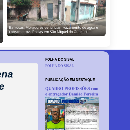
Barrocas: Moradores denunciam vazamento de água e
cobram providências em São Miguel do Ouricuri
FOLHA DO SISAL
FOLHA DO SISAL
ena
PUBLICAÇÃO EM DESTAQUE
e
QUADRO PROFISSÕES com
o entregador Damião Ferreira