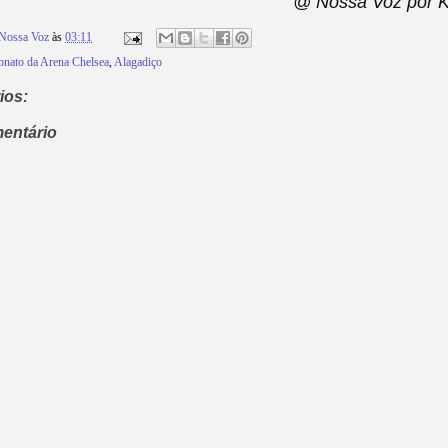
@ Nossa Voz por 
Nossa Voz
às
03:11
nato da Arena Chelsea
,
Alagadiço
ios:
entário