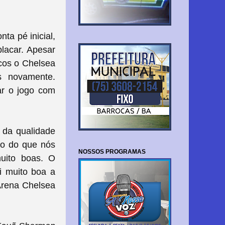
ta pé inicial,
placar. Apesar
cos o Chelsea
s novamente.
ar o jogo com
 da qualidade
ro do que nós
NOSSOS PROGRAMAS
uito boas. O
i muito boa a
Arena Chelsea