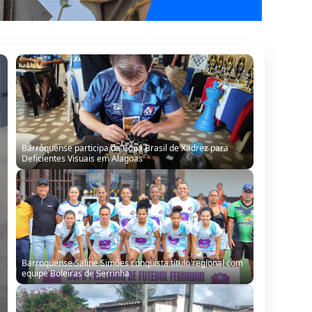
Barroquense participa da Copa Brasil de Xadrez para
Deficientes Visuais em Alagoas
Barroquense Saline Simões conquista título regional com
equipe Boleiras de Serrinha