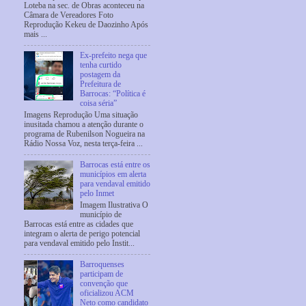
Loteba na sec. de Obras aconteceu na
Câmara de Vereadores Foto
Reprodução Kekeu de Daozinho Após
mais ...
Ex-prefeito nega que
tenha curtido
postagem da
Prefeitura de
Barrocas: “Política é
coisa séria”
Imagens Reprodução Uma situação
inusitada chamou a atenção durante o
programa de Rubenilson Nogueira na
Rádio Nossa Voz, nesta terça-feira ...
Barrocas está entre os
municípios em alerta
para vendaval emitido
pelo Inmet
Imagem Ilustrativa O
município de
Barrocas está entre as cidades que
integram o alerta de perigo potencial
para vendaval emitido pelo Instit...
Barroquenses
participam de
convenção que
oficializou ACM
Neto como candidato