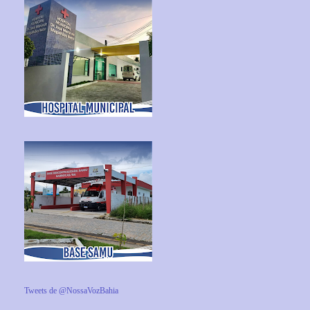
Tweets de @NossaVozBahia