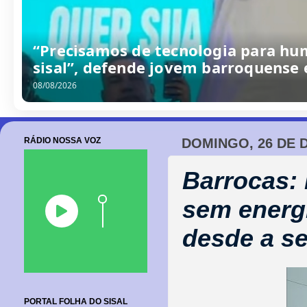
/
0
8
/
2
0
2
6
RÁDIO NOSSA VOZ
DOMINGO, 26 DE 
Barrocas: 
sem energ
desde a se
PORTAL FOLHA DO SISAL