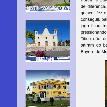
de diferença
golaço, fez o
conseguiu bala
jogo ficou t
pressionando
Titico não d
saíram do b
Bayern de M