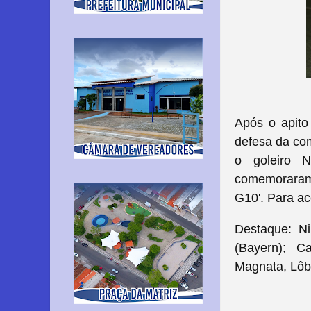
Após o apito
defesa da co
o goleiro N
comemoraram 
G10'. Para ac
Destaque: Ni
(Bayern); C
Magnata, Lôba