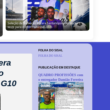
“Obra parada, ninguém trabalhando”: morador denuncia
situação de escola no Alto da Porteira em Barrocas
FOLHA DO SISAL
FOLHA DO SISAL
era
PUBLICAÇÃO EM DESTAQUE
o
QUADRO PROFISSÕES com
o entregador Damião Ferreira
 G10