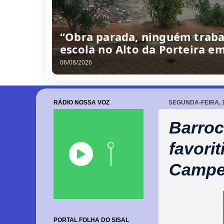
/
0
8
/
2
0
2
6
RÁDIO NOSSA VOZ
SEGUNDA-FEIRA, 
Barroc
favori
Campe
PORTAL FOLHA DO SISAL