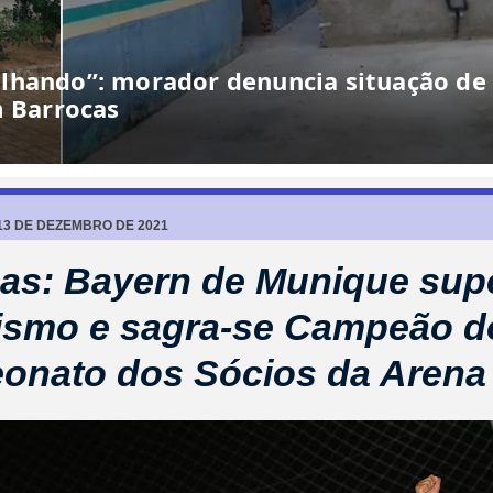
13 DE DEZEMBRO DE 2021
as: Bayern de Munique sup
tismo e sagra-se Campeão d
onato dos Sócios da Arena