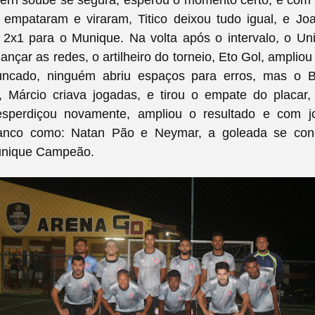
, empataram e viraram, Titico deixou tudo igual, e J
 2x1 para o Munique. Na volta após o intervalo, o Un
nçar as redes, o artilheiro do torneio, Eto Gol, ampliou 
runcado, ninguém abriu espaços para erros, mas o 
, Márcio criava jogadas, e tirou o empate do placar,
esperdiçou novamente, ampliou o resultado e com 
anco como: Natan Pão e Neymar, a goleada se concr
unique Campeão.