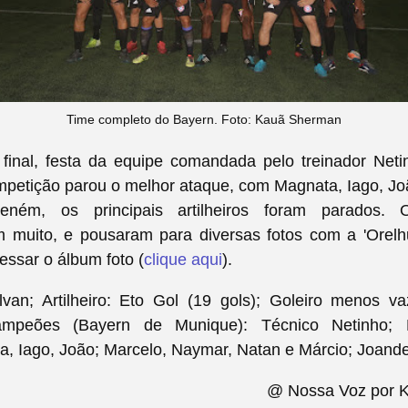
Time completo do Bayern. Foto: Kauã Sherman
 final, festa da equipe comandada pelo treinador Neti
mpetição parou o melhor ataque, com Magnata, Iago, Jo
eném, os principais artilheiros foram parados. 
muito, e pousaram para diversas fotos com a 'Orel
essar o álbum foto (
clique aqui
).
lvan; Artilheiro: Eto Gol (19 gols); Goleiro menos 
ampeões (Bayern de Munique): Técnico Netinho;
, Iago, João; Marcelo, Naymar, Natan e Márcio; Joander
@ Nossa Voz por 