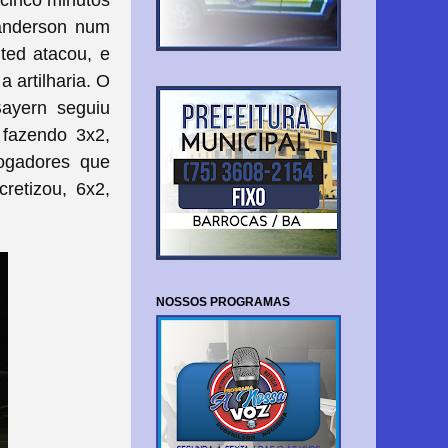
oanderson num
ited atacou, e
a artilharia. O
Bayern seguiu
 fazendo 3x2,
jogadores que
etizou, 6x2,
NOSSOS PROGRAMAS