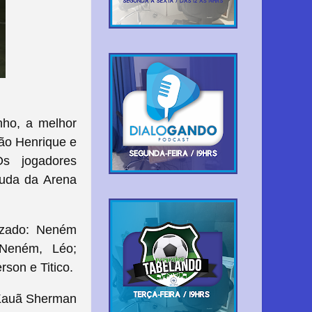
nho, a melhor
ão Henrique e
Os jogadores
huda da Arena
vazado: Neném
 Neném, Léo;
son e Titico.
Kauã Sherman