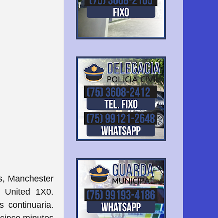
os, Manchester
 United 1X0.
 continuaria.
cinco minutos