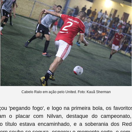
Cabelo Ralo em ação pelo United. Foto: Kauã Sherman
u 'pegando fogo', e logo na primeira bola, os favorit
iram o placar com Nilvan, destaque do campeonato,
o título estava encaminhado, e a soberania dos Reds
ern soube se segura, esperou o momento certo, e com 