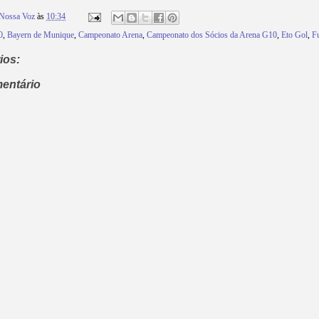
Nossa Voz
às
10:34
0
,
Bayern de Munique
,
Campeonato Arena
,
Campeonato dos Sócios da Arena G10
,
Eto Gol
,
F
ios:
entário