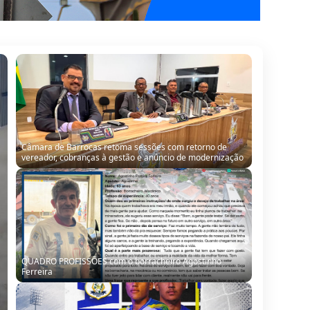
QUADRO PROFISSÕES com o borracheiro Agostinho
Ferreira
Seleção de Barrocas encara Santanópolis no terceiro
teste para o Intermunicipal 2026