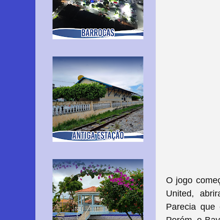
O jogo começo
United, abr
Parecia que 
Porém, o Bay