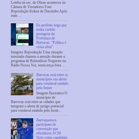
Loteba na sec. de Obras aconteceu na
Câmara de Vereadores Foto
Reprodução Kekeu de Daozinho Após
mais ...
Ex-prefeito nega que
tenha curtido
postagem da
Prefeitura de
Barrocas: “Política é
coisa séria”
Imagens Reprodução Uma situação
inusitada chamou a atenção durante o
programa de Rubenilson Nogueira na
Rádio Nossa Voz, nesta terça-feira ...
Barrocas está entre os
municípios em alerta
para vendaval emitido
pelo Inmet
Imagem Ilustrativa O
município de
Barrocas está entre as cidades que
integram o alerta de perigo potencial
para vendaval emitido pelo Instit...
Barroquenses
participam de
convenção que
oficializou ACM
Neto como candidato