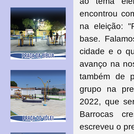
ao tema ele
encontrou com
na eleição: "
base. Falamo
cidade e o q
avanço na nos
também de pr
grupo na pre
2022, que ser
Barrocas cr
escreveu o pr