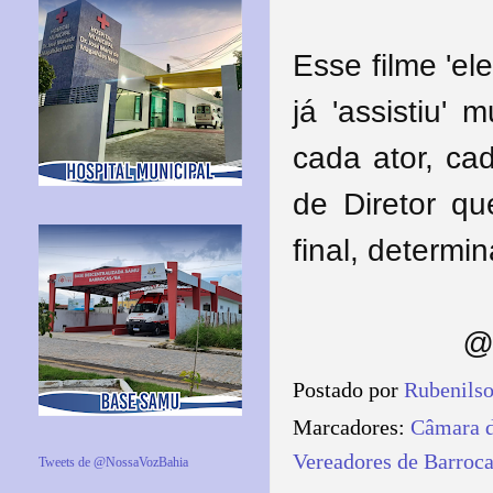
Esse filme 'el
já 'assistiu'
cada ator, ca
de Diretor qu
final, determi
@ 
Postado por
Rubenils
Marcadores:
Câmara d
Vereadores de Barroc
Tweets de @NossaVozBahia