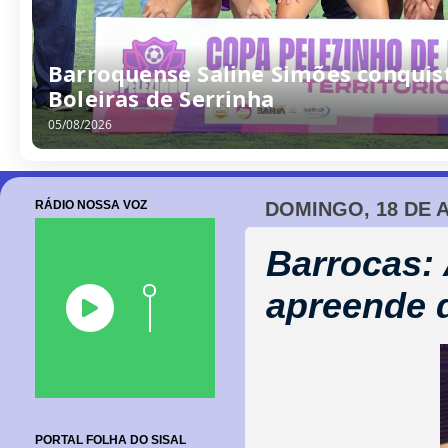
/
0
8
/
2
0
2
6
RÁDIO NOSSA VOZ
DOMINGO, 18 DE 
Barrocas:
apreende 
PORTAL FOLHA DO SISAL