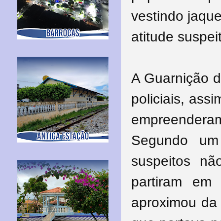
vestindo jaqu
atitude suspei
A Guarnição d
policiais, ass
empreenderam 
Segundo um 
suspeitos n
partiram em
aproximou da 