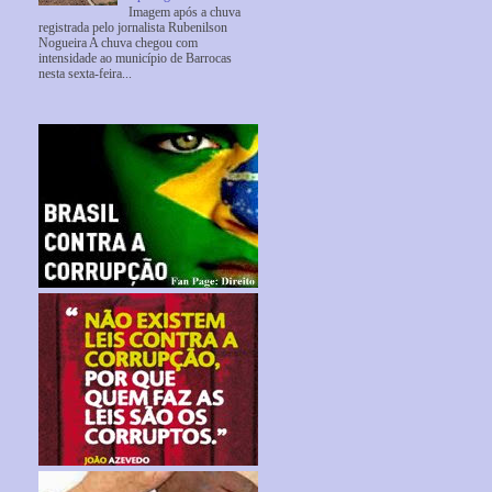
Imagem após a chuva
registrada pelo jornalista Rubenilson
Nogueira A chuva chegou com
intensidade ao município de Barrocas
nesta sexta-feira...