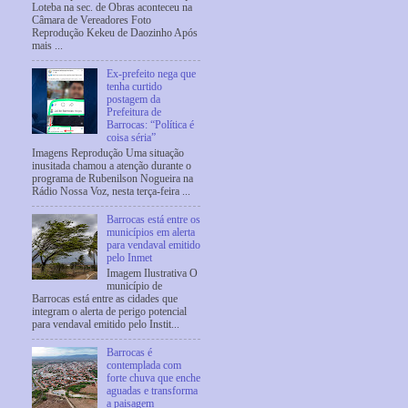
Loteba na sec. de Obras aconteceu na
Câmara de Vereadores Foto
Reprodução Kekeu de Daozinho Após
mais ...
Ex-prefeito nega que
tenha curtido
postagem da
Prefeitura de
Barrocas: “Política é
coisa séria”
Imagens Reprodução Uma situação
inusitada chamou a atenção durante o
programa de Rubenilson Nogueira na
Rádio Nossa Voz, nesta terça-feira ...
Barrocas está entre os
municípios em alerta
para vendaval emitido
pelo Inmet
Imagem Ilustrativa O
município de
Barrocas está entre as cidades que
integram o alerta de perigo potencial
para vendaval emitido pelo Instit...
Barrocas é
contemplada com
forte chuva que enche
aguadas e transforma
a paisagem